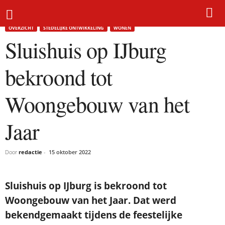
Home
Overzicht
Sluishuis op IJburg bekroond tot Woongebouw van het Jaar
OVERZICHT
STEDELIJKE ONTWIKKELING
WONEN
Sluishuis op IJburg
bekroond tot
Woongebouw van het
Jaar
Door
redactie
-
15 oktober 2022
Sluishuis op IJburg is bekroond tot
Woongebouw van het Jaar. Dat werd
bekendgemaakt tijdens de feestelijke