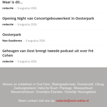
Waar is dit…
redactie
-
6 augustus 2026
Opening Night van Concertgebouworkest in Oosterpark
redactie
-
6 augustus 2026
Oosterpark
Han Gaaikema
-
6 augustus 2026
Geheugen van Oost brengt tweede podcast uit over Fré
Cohen
redactie
-
5 augustus 2026
Nieuws en ontdekken in Oud Oost, Watergraafsmeer, Overamstel, IJburg,
Zeeburgereiland, Indische Buurt, Plantage, Weesperbuurt,
Nieuwmarktbuurt, Oostelijke Eilanden, Oostelijk Havengebied.
Neem contact met ons op:
redactie@oost-online.nl