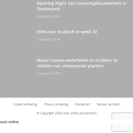
Opening Night van Concertgebouworkest in
Oosterpark
6 augustus 2026
Films van Studio/K in week 32
5 augustus 2026
Musici tussen waterlelies en strijkers te
midden van vleesetende planten
4 augustus 2026
Cookie verklaring
Privacy verklaring
Disclaimer
Nieuws uit West
© Copyright 2026 oost-online.amsterdam
oost-online