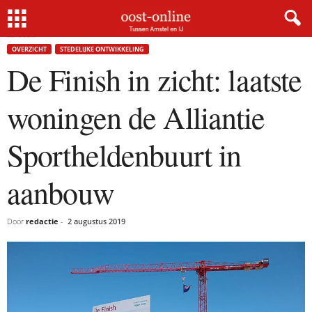
Home
Overzicht
De Finish in zicht: laatste woningen de Alliantie Sportheldenbuurt in
aanbouw
OVERZICHT
STEDELIJKE ONTWIKKELING
De Finish in zicht: laatste
woningen de Alliantie
Sportheldenbuurt in
aanbouw
Door
redactie
-
2 augustus 2019