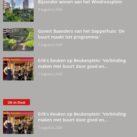
Bijzonder wonen aan het Windroosplein
8 augustus 2026
Govert Baanders van het Dapperhuis: ‘De
buurt maakt het programma.’
8 augustus 2026
Erik’s Keuken op Beukenplein: ‘Verbinding
maken met buurt door goed en...
7 augustus 2026
Uit in Oost
Erik’s Keuken op Beukenplein: ‘Verbinding
maken met buurt door goed en...
7 augustus 2026