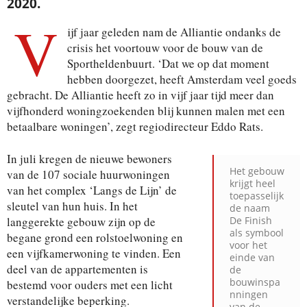
2020.
V
ijf jaar geleden nam de Alliantie ondanks de
crisis het voortouw voor de bouw van de
Sportheldenbuurt. ‘Dat we op dat moment
hebben doorgezet, heeft Amsterdam veel goeds
gebracht. De Alliantie heeft zo in vijf jaar tijd meer dan
vijfhonderd woningzoekenden blij kunnen malen met een
betaalbare woningen’, zegt regiodirecteur Eddo Rats.
In juli kregen de nieuwe bewoners
Het gebouw
van de 107 sociale huurwoningen
krijgt heel
van het complex ‘Langs de Lijn’ de
toepasselijk
sleutel van hun huis. In het
de naam
langgerekte gebouw zijn op de
De Finish
als symbool
begane grond een rolstoelwoning en
voor het
een vijfkamerwoning te vinden. Een
einde van
deel van de appartementen is
de
bouwinspa
bestemd voor ouders met een licht
nningen
verstandelijke beperking.
van de