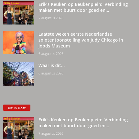
Erik’s Keuken op Beukenplein: ‘Verbinding
maken met buurt door goed en...
7 augustus 2026
Laatste weken eerste Nederlandse
solotentoonstelling van Judy Chicago in
Joods Museum
6 augustus 2026
Waar is dit…
6 augustus 2026
Uit in Oost
Erik’s Keuken op Beukenplein: ‘Verbinding
maken met buurt door goed en...
7 augustus 2026