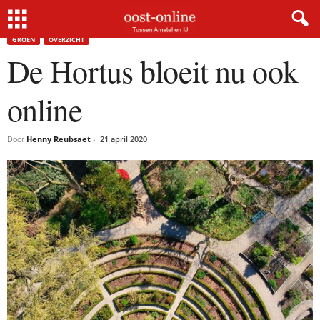
Home
Groen
De Hortus bloeit nu ook online
×
GROEN
OVERZICHT
De Hortus bloeit nu ook
Gratis NieuwsMail
online
VOORNAAM
Door
Henny Reubsaet
-
21 april 2020
E-MAIL
Postcode
Met de inschrijving accepteer ik de
privacyverklaring.