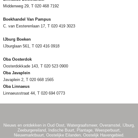
Middenweg 29, T 020 468 7192
Boekhandel Van Pampus
C. van Eesterenlaan 17, T 020 419 3023
IJburg Boeken
IJburglaan 561, T 020 416 0918
Oba Oosterdok
Oosterdokkade 143, T 020 523 0900
Oba
Javaplein
Javaplein 2, T 020 668 1565
Oba Linnaeus
Linnaeusstraat 44, T 020 694 0773
Nieuws en ontdekken in Oud Oost, Watergraafsmeer, Overamstel, IJburg,
Zeeburgereiland, Indische Buurt, Plantage, Weesperbuurt,
Nieuwmarktbuurt, Oostelijke Eilanden, Oostelijk Havengebied.