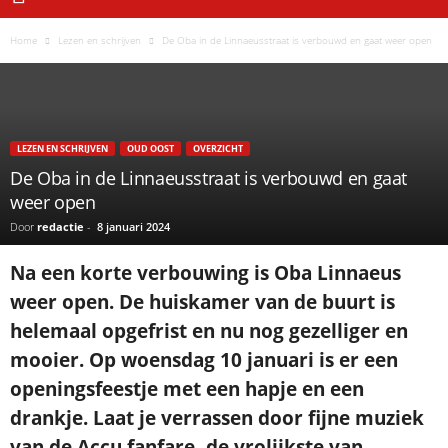
Home
Lezen en schrijven
De Oba in de Linnaeusstraat is verbouwd en gaat weer open
LEZEN EN SCHRIJVEN
OUD OOST
OVERZICHT
De Oba in de Linnaeusstraat is verbouwd en gaat
weer open
Door
redactie
-
8 januari 2024
Na een korte verbouwing is Oba Linnaeus
weer open. De huiskamer van de buurt is
helemaal opgefrist en nu nog gezelliger en
mooier. Op woensdag 10 januari is er een
openingsfeestje met een hapje en een
drankje. Laat je verrassen door fijne muziek
van de Accu fanfare, de vrolijkste van