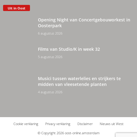
Uit in Oost
Opening Night van Concertgebouworkest in
Oosterpark
6 augustus 2026
Films van Studio/K in week 32
5 augustus 2026
Musici tussen waterlelies en strijkers te
midden van vleesetende planten
4 augustus 2026
Cookie verklaring
Privacy verklaring
Disclaimer
Nieuws uit West
© Copyright 2026 oost-online.amsterdam