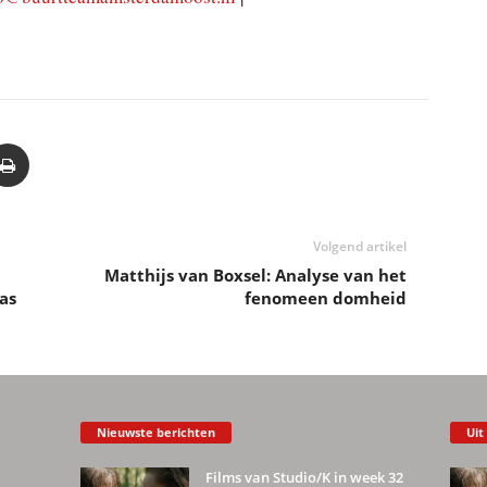
Volgend artikel
Matthijs van Boxsel: Analyse van het
as
fenomeen domheid
Nieuwste berichten
Uit
Films van Studio/K in week 32