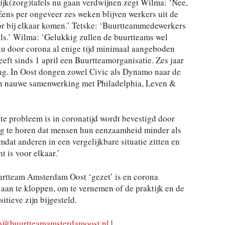
wijk(zorg)tafels nu gaan verdwijnen zegt Wilma: ‘Nee,
Eens per ongeveer zes weken blijven werkers uit de
or bij elkaar komen.’ Tetske: ‘Buurtteammedewerkers
els.’ Wilma: ‘Gelukkig zullen de buurtteams wel
nu door corona al enige tijd minimaal aangeboden
eft sinds 1 april een Buurtteamorganisatie. Zes jaar
ng. In Oost dongen zowel Civic als Dynamo naar de
in nauwe samenwerking met Philadelphia, Leven &
te probleem is in coronatijd wordt bevestigd door
ig te horen dat mensen hun eenzaamheid minder als
at anderen in een vergelijkbare situatie zitten en
 is voor elkaar.’
Buurtteam Amsterdam Oost ‘gezet’ is en corona
e aan te kloppen, om te vernemen of de praktijk en de
itieve zijn bijgesteld.
o@buurtteamamsterdamoost.nl
|