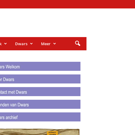
k
Dwars
Meer