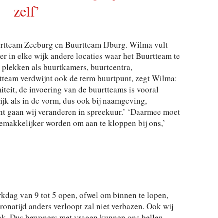
zelf’
urtteam Zeeburg en Buurtteam IJburg. Wilma vult
er in elke wijk andere locaties waar het Buurtteam te
 plekken als buurtkamers, buurtcentra,
rtteam verdwijnt ook de term buurtpunt, zegt Wilma:
teit, de invoering van de buurtteams is vooral
jk als in de vorm, dus ook bij naamgeving,
nt gaan wij veranderen in spreekuur.’ ‘Daarmee moet
emakkelijker worden om aan te kloppen bij ons,’
rkdag van 9 tot 5 open, ofwel om binnen te lopen,
ronatijd anders verloopt zal niet verbazen. Ook wij
ak. Dus bewoners met vragen kunnen ons bellen,