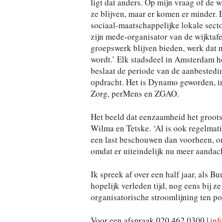
ligt dat anders. Op mijn vraag of de 
ze blijven, maar er komen er minder. 
sociaal-maatschappelijke lokale sect
zijn mede-organisator van de wijktaf
groepswerk blijven bieden, werk dat 
wordt.’ Elk stadsdeel in Amsterdam he
beslaat de periode van de aanbestedi
opdracht. Het is Dynamo geworden, 
Zorg, perMens en ZGAO.
Het beeld dat eenzaamheid het groots
Wilma en Tetske. ‘Al is ook regelmat
een last beschouwen dan voorheen, omd
omdat er uiteindelijk nu meer aandacht
Ik spreek af over een half jaar, als 
hopelijk verleden tijd, nog eens bij z
organisatorische stroomlijning ten pos
Voor een afspraak 020 462 0300 |
inf