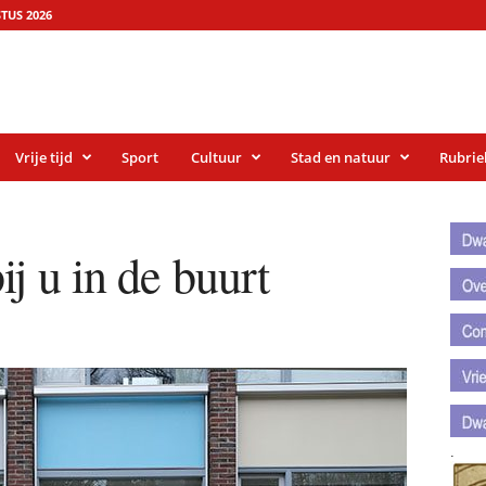
TUS 2026
Vrije tijd
Sport
Cultuur
Stad en natuur
Rubrie
.
.
j u in de buurt
.