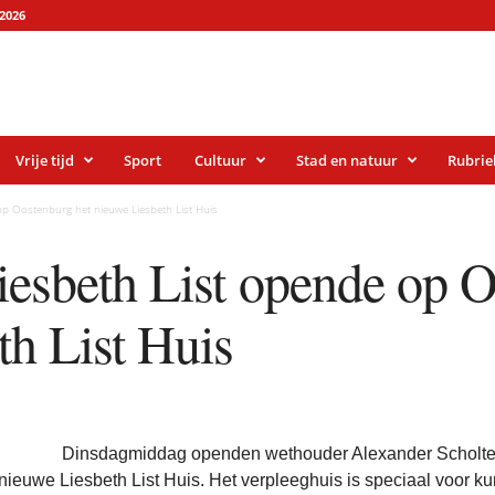
2026
Vrije tijd
Sport
Cultuur
Stad en natuur
Rubrie
op Oostenburg het nieuwe Liesbeth List Huis
iesbeth List opende op O
th List Huis
Dinsdagmiddag openden wethouder Alexander Scholtes
nieuwe Liesbeth List Huis. Het verpleeghuis is speciaal voor k