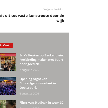
Volgend artikel
eit uit tot vaste kunstroute door de
wijk
 in Oost
Erik’s Keuken op Beukenplein:
‘Verbinding maken met buurt
door goed en...
7 augustus 2026
Opening Night van
Concertgebouworkest in
Oosterpark
6 augustus 2026
Films van Studio/K in week 32