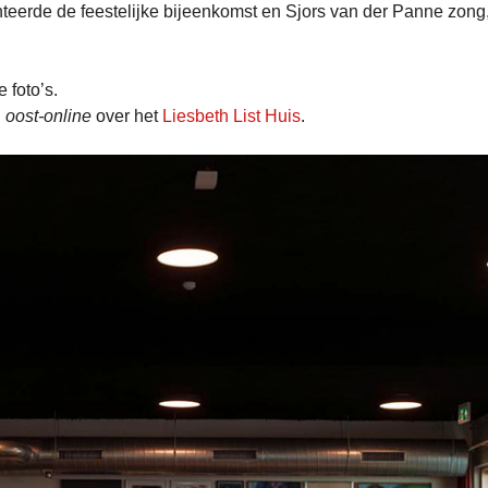
nteerde de feestelijke bijeenkomst en Sjors van der Panne zong,
 foto’s.
n
oost-online
over het
Liesbeth List Huis
.