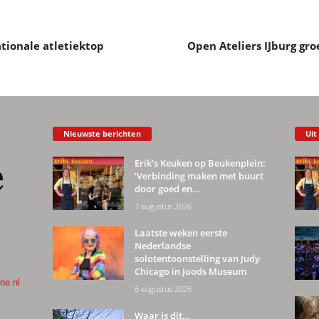
tionale atletiektop
Open Ateliers IJburg gro
Nieuwste berichten
Uit
Erik’s Keuken op Beukenplein:
‘Verbinding maken met buurt
door goed en...
7 augustus 2026
Laatste weken eerste
Nederlandse
solotentoonstelling van Judy
Chicago in Joods Museum
ne.nl
6 augustus 2026
Waar is dit…