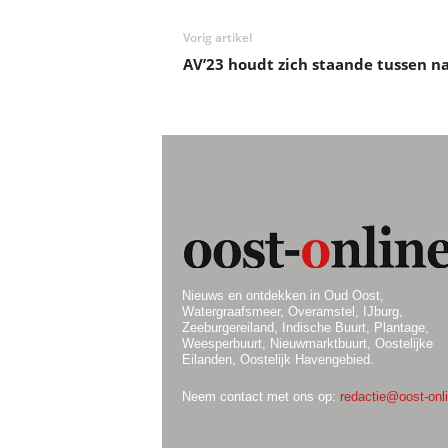
Vorig artikel
AV’23 houdt zich staande tussen na
Nieuws en ontdekken in Oud Oost,
Watergraafsmeer, Overamstel, IJburg,
Zeeburgereiland, Indische Buurt, Plantage,
Weesperbuurt, Nieuwmarktbuurt, Oostelijke
Eilanden, Oostelijk Havengebied.
Neem contact met ons op:
redactie@oost-onli