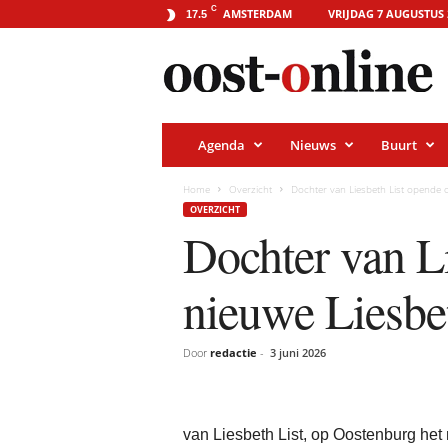
o
C
AMSTERDAM
VRIJDAG 7 AUGUSTUS 
17.5
o
s
t
-
o
n
l
i
Agenda
Nieuws
Buurt
n
e
.
Home
Overzicht
Dochter van Liesbeth List opende 
a
OVERZICHT
m
Dochter van L
s
t
e
r
nieuwe Liesbe
d
a
m
Door
redactie
-
3 juni 2026
van Liesbeth List, op Oostenburg het 