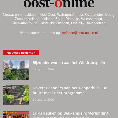
Nieuws en ontdekken in Oud Oost, Watergraafsmeer, Overamstel, IJburg,
Zeeburgereiland, Indische Buurt, Plantage, Weesperbuurt,
Nieuwmarktbuurt, Oostelijke Eilanden, Oostelijk Havengebied.
Neem contact met ons op:
redactie@oost-online.nl
Nieuwste berichten
Bijzonder wonen aan het Windroosplein
8 augustus 2026
Govert Baanders van het Dapperhuis: ‘De
buurt maakt het programma.’
8 augustus 2026
Erik’s Keuken op Beukenplein: ‘Verbinding