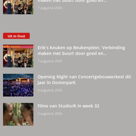
maken met buurt door goed en...
7 augustus 2026
Uit in Oost
Erik’s Keuken op Beukenplein: ‘Verbinding
maken met buurt door goed en...
7 augustus 2026
Opening Night van Concertgebouworkest dit
jaar in Oosterpark
6 augustus 2026
Films van Studio/K in week 32
5 augustus 2026