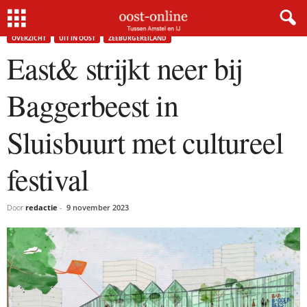
Home
Overzicht
East& strijkt neer bij Baggerbeest in Sluisbuurt met cultureel festival
OVERZICHT
UIT IN OOST
ZEEBURGEREILAND
East& strijkt neer bij
Baggerbeest in
Sluisbuurt met cultureel
festival
Door
redactie
-
9 november 2023