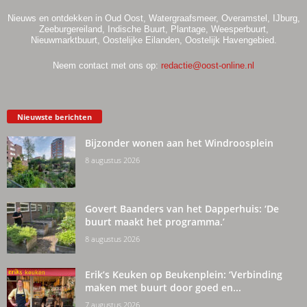
Nieuws en ontdekken in Oud Oost, Watergraafsmeer, Overamstel, IJburg,
Zeeburgereiland, Indische Buurt, Plantage, Weesperbuurt,
Nieuwmarktbuurt, Oostelijke Eilanden, Oostelijk Havengebied.
Neem contact met ons op:
redactie@oost-online.nl
Nieuwste berichten
Bijzonder wonen aan het Windroosplein
8 augustus 2026
Govert Baanders van het Dapperhuis: ‘De
buurt maakt het programma.’
8 augustus 2026
Erik’s Keuken op Beukenplein: ‘Verbinding
maken met buurt door goed en...
7 augustus 2026