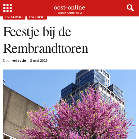
Home
Overamstel
Feestje bij de Rembrandttoren
OVERAMSTEL
OVERZICHT
Feestje bij de
Rembrandttoren
Door
redactie
-
2 mei 2025