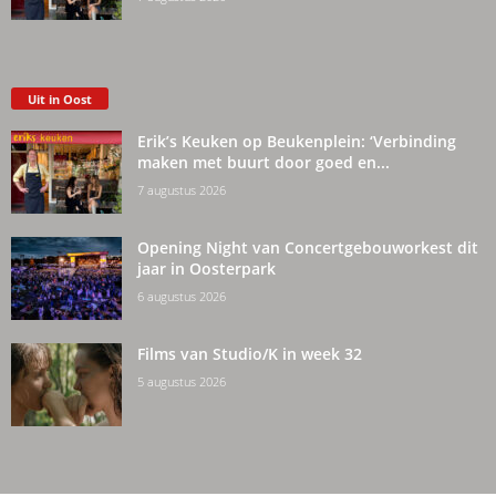
Uit in Oost
Erik’s Keuken op Beukenplein: ‘Verbinding
maken met buurt door goed en...
7 augustus 2026
Opening Night van Concertgebouworkest dit
jaar in Oosterpark
6 augustus 2026
Films van Studio/K in week 32
5 augustus 2026