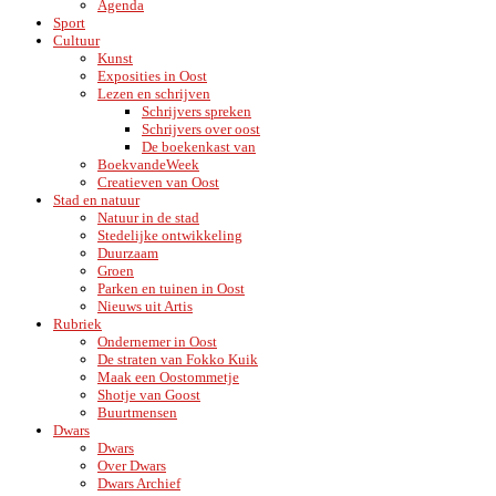
Agenda
Sport
Cultuur
Kunst
Exposities in Oost
Lezen en schrijven
Schrijvers spreken
Schrijvers over oost
De boekenkast van
BoekvandeWeek
Creatieven van Oost
Stad en natuur
Natuur in de stad
Stedelijke ontwikkeling
Duurzaam
Groen
Parken en tuinen in Oost
Nieuws uit Artis
Rubriek
Ondernemer in Oost
De straten van Fokko Kuik
Maak een Oostommetje
Shotje van Goost
Buurtmensen
Dwars
Dwars
Over Dwars
Dwars Archief