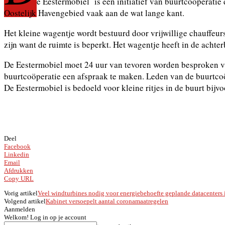
e Eestermobiel is een initiatief van buurtcoöperatie 
Oostelijk Havengebied vaak aan de wat lange kant.
Het kleine wagentje wordt bestuurd door vrijwillige chauffeur
zijn want de ruimte is beperkt. Het wagentje heeft in de achter
De Eestermobiel moet 24 uur van tevoren worden besproken via
buurtcoöperatie een afspraak te maken. Leden van de buurtcoö
De Eestermobiel is bedoeld voor kleine ritjes in de buurt bij
Deel
Facebook
Linkedin
Email
Afdrukken
Copy URL
Vorig artikel
Veel windturbines nodig voor energiebehoefte geplande datacenters
Volgend artikel
Kabinet versoepelt aantal coronamaatregelen
Aanmelden
Welkom! Log in op je account