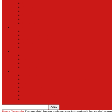
Natuur in de stad
Stedelijke ontwikkeling
Duurzaam
Groen
Parken en tuinen in Oost
Nieuws uit Artis
Rubriek
Ondernemer in Oost
De straten van Fokko Kuik
Maak een Oostommetje
Shotje van Goost
Buurtmensen
Dwars
Dwars
Over Dwars
Dwars Archief
Contact met Dwars
Meer
Contact met oost-online
oost-online op het beginscherm van je smartphone of tablet
Over oost-online
Meewerken aan oost-online
Het team
Abonneer gratis op de NieuwsMail
Doneer
Home
Overzicht
Eestermobiel brengt ouderen naar bijvoorbeeld het winkelcentr