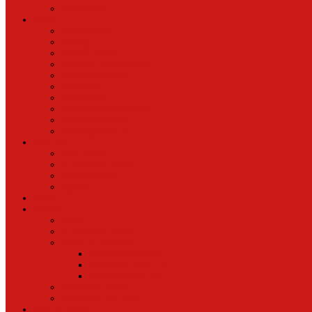
Oud Nieuws
Buurt
Buurtmensen
IJburg
Indische Buurt
Oostelijk Havengebied
Oostelijke Eilanden
Oud Oost
Overamstel
Plantage/Weesperbuurt
Watergraafsmeer
Zeeburgereiland
Vrije tijd
Uit In Oost
Exposities in Oost
Eten&Drinken
Agenda
Sport
Cultuur
Kunst
Exposities in Oost
Lezen en schrijven
Schrijvers spreken
Schrijvers over oost
De boekenkast van
BoekvandeWeek
Creatieven van Oost
Stad en natuur