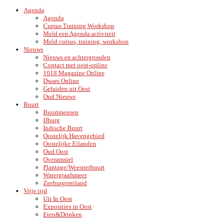
Agenda
Agenda
Cursus Training Workshop
Meld een Agenda activiteit
Meld cursus, training, workshop
Nieuws
Nieuws en achtergronden
Contact met oost-online
1018 Magazine Online
Dwars Online
Geluiden uit Oost
Oud Nieuws
Buurt
Buurtmensen
IJburg
Indische Buurt
Oostelijk Havengebied
Oostelijke Eilanden
Oud Oost
Overamstel
Plantage/Weesperbuurt
Watergraafsmeer
Zeeburgereiland
Vrije tijd
Uit In Oost
Exposities in Oost
Eten&Drinken