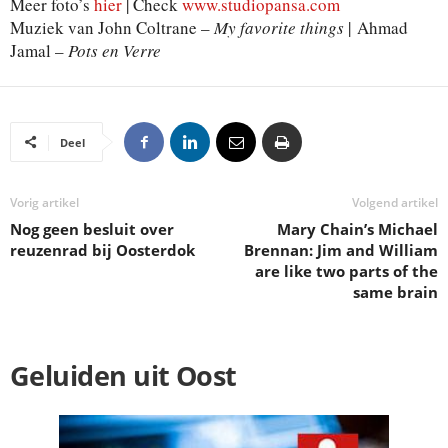
Meer foto’s
hier
| Check
www.studiopansa.com
Muziek van John Coltrane –
My favorite things
| Ahmad
Jamal –
Pots en Verre
Deel
Vorig artikel
Volgend artikel
Nog geen besluit over
Mary Chain’s Michael
reuzenrad bij Oosterdok
Brennan: Jim and William
are like two parts of the
same brain
Geluiden uit Oost