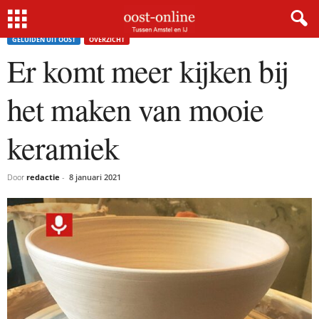
Home
Geluiden uit Oost
Er komt meer kijken bij het maken van mooie keramiek
GELUIDEN UIT OOST
OVERZICHT
Er komt meer kijken bij
het maken van mooie
keramiek
Door
redactie
-
8 januari 2021