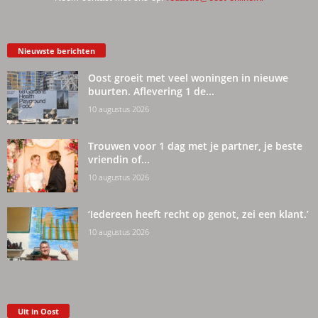
Nieuwste berichten
Oost groeit met veel woningen in nieuwe
buurten. Aflevering 1 de...
10 augustus 2026
Trouwen voor 1 dag met je partner, je beste
vriendin of...
10 augustus 2026
‘Iedereen heeft recht op genot, zei een klant.’
10 augustus 2026
Uit in Oost