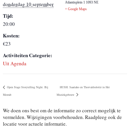
Atlantisplein 1
1093 NE
donderdag 10 september
+ Google Maps
Tijd:
20:00
Kosten:
€23
Activiteiten Categorie:
Uit Agenda
Open Stage Storytelling Night. Bij
HUSH: Saariaho en Thorvaldsdottir in Het
Mezrab
Muziekgebouw
We doen ons best om de informatie zo correct mogelijk te
vermelden. Wijzigingen voorbehouden. Raadpleeg ook de
locatie voor actuele informatie.