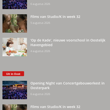
6 augustus 2026
Films van Studio/K in week 32
5 augustus 2026
‘Op de Kade’, nieuwe voorschool in Oostelijk
Havengebied
4 augustus 2026
Uit in Oost
Opening Night van Concertgebouworkest in
Oosterpark
6 augustus 2026
Films van Studio/K in week 32