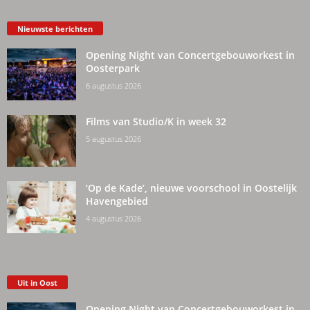
Nieuwste berichten
Opening Night van Concertgebouworkest in
Oosterpark
6 augustus 2026
Films van Studio/K in week 32
5 augustus 2026
‘Op de Kade’, nieuwe voorschool in Oostelijk
Havengebied
4 augustus 2026
Uit in Oost
Opening Night van Concertgebouworkest in