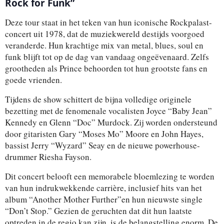
Rock for Funk”
Deze tour staat in het teken van hun iconische Rockpalast-
concert uit 1978, dat de muziekwereld destijds voorgoed
veranderde. Hun krachtige mix van metal, blues, soul en
funk blijft tot op de dag van vandaag ongeëvenaard. Zelfs
grootheden als Prince behoorden tot hun grootste fans en
goede vrienden.
Tijdens de show schittert de bijna volledige originele
bezetting met de fenomenale vocalisten Joyce “Baby Jean”
Kennedy en Glenn “Doc” Murdock. Zij worden ondersteund
door gitaristen Gary “Moses Mo” Moore en John Hayes,
bassist Jerry “Wyzard” Seay en de nieuwe powerhouse-
drummer Riesha Fayson.
Dit concert belooft een memorabele bloemlezing te worden
van hun indrukwekkende carrière, inclusief hits van het
album “Another Mother Further”en hun nieuwste single
“Don’t Stop.” Gezien de geruchten dat dit hun laatste
optreden in de regio kan zijn, is de belangstelling enorm. De