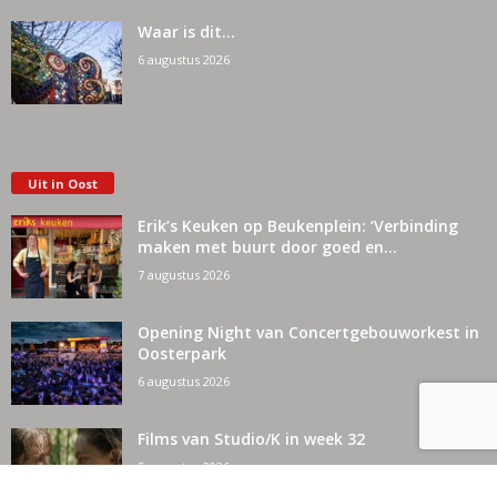
Waar is dit…
6 augustus 2026
Uit in Oost
Erik’s Keuken op Beukenplein: ‘Verbinding
maken met buurt door goed en...
7 augustus 2026
Opening Night van Concertgebouworkest in
Oosterpark
6 augustus 2026
Films van Studio/K in week 32
5 augustus 2026