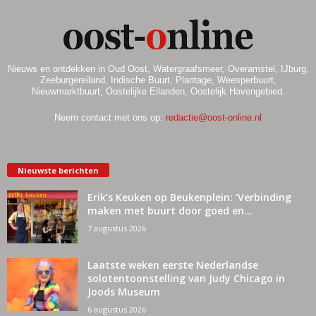
Nieuws en ontdekken in Oud Oost, Watergraafsmeer, Overamstel, IJburg,
Zeeburgereiland, Indische Buurt, Plantage, Weesperbuurt,
Nieuwmarktbuurt, Oostelijke Eilanden, Oostelijk Havengebied.
Neem contact met ons op:
redactie@oost-online.nl
Nieuwste berichten
Erik’s Keuken op Beukenplein: ‘Verbinding
maken met buurt door goed en...
7 augustus 2026
Laatste weken eerste Nederlandse
solotentoonstelling van Judy Chicago in
Joods Museum
6 augustus 2026