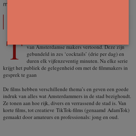
met (korte) films over Amsterdam.
Wendy Danser | Foto ABBF en Frank
Schoevaart
T
ijdens het festival worden zevenendertig films
van Amsterdamse makers vertoond. Deze zijn
gebundeld in zes ‘cocktails’ (drie per dag) en
duren elk vijfenzeventig minuten. Na elke serie
krijgt het publiek de gelegenheid om met de filmmakers in
gesprek te gaan
De films hebben verschillende thema’s en geven een goede
indruk van alles wat Amsterdammers in de stad bezighoudt.
Ze tonen aan hoe rijk, divers en verrassend de stad is. Van
korte films, tot creatieve TikTok-films (genaamd AdamTok)
gemaakt door amateurs en professionals: jong en oud.