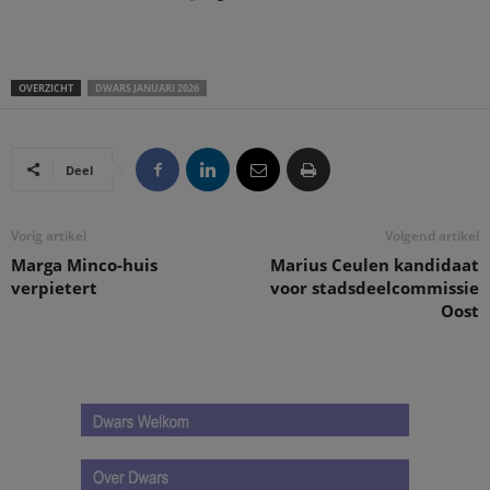
OVERZICHT
DWARS JANUARI 2026
Deel
Vorig artikel
Volgend artikel
Marga Minco-huis
Marius Ceulen kandidaat
verpietert
voor stadsdeelcommissie
Oost
.
.