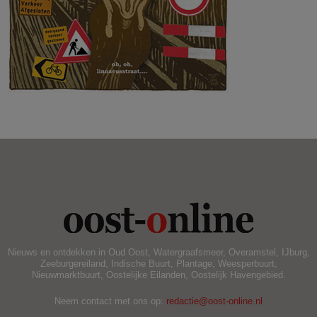
.
Nieuws en ontdekken in Oud Oost, Watergraafsmeer, Overamstel, IJburg,
Zeeburgereiland, Indische Buurt, Plantage, Weesperbuurt,
Nieuwmarktbuurt, Oostelijke Eilanden, Oostelijk Havengebied.
Neem contact met ons op:
redactie@oost-online.nl