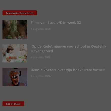
Nieuwste berichten
Films van Studio/K in week 32
5 augustus 2026
‘Op de Kade’, nieuwe voorschool in Oostelijk
Havengebied
4 augustus 2026
Bennie Roeters over zijn boek ‘Transformer’
4 augustus 2026
Uit in Oost