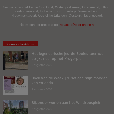
Nieuws en ontdekken in Oud Oost, Watergraafsmeer, Overamstel, IJburg,
Zeeburgereiland, Indische Buurt, Plantage, Weesperbuurt,
Nieuwmarktbuurt, Oostelijke Eilanden, Oostelijk Havengebied.
Neem contact met ons op:
redactie@oost-online.nl
Nieuwste berichten
Het legendarische Jeu-de-Boules-toernooi
strijkt neer op het Krugerplein
9 augustus 2026
Boek van de Week | ‘Brief aan mijn moeder’
van Yolanda...
9 augustus 2026
Bijzonder wonen aan het Windroosplein
8 augustus 2026