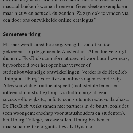
massaal boeken kwamen brengen. Geen sleetse exemplaren,
maar nieuw en actueel, duizenden. Ze zijn ook te vinden via
een door ons ontwikkelde online catalogus.”
Samenwerking
Elk jaar wordt subsidie aangevraagd – en tot nu toe
gekregen – bij de gemeente Amsterdam. Af en toe verzorgt
die in de FlexBieb een informatieavond voor buurtbewoners,
bijvoorbeeld over het openbaar vervoer of
stedenbouwkundige ontwikkelingen. Verder is de FlexBieb
‘Infopunt IJburg’ voor live en online vragen over de wijk.
Alles wat zich er online afspeelt (inclusief de leden- en
uitleenadministratie) loopt via halloijburg.nl, een
succesvolle wijksite, in feite een grote interactieve database.
De FlexBieb werkt samen met partners in de buurt, zoals Set
(een woongemeenschap voor statushouders en studenten),
het IJburg College, basisscholen, IJburg Boeken en
maatschappelijke organisaties als Dynamo.