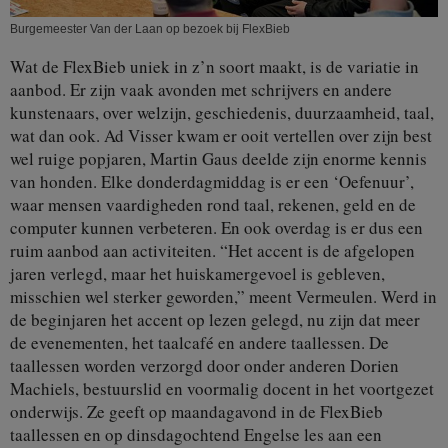
Burgemeester Van der Laan op bezoek bij FlexBieb
Wat de FlexBieb uniek in z’n soort maakt, is de variatie in
aanbod. Er zijn vaak avonden met schrijvers en andere
kunstenaars, over welzijn, geschiedenis, duurzaamheid, taal,
wat dan ook. Ad Visser kwam er ooit vertellen over zijn best
wel ruige popjaren, Martin Gaus deelde zijn enorme kennis
van honden. Elke donderdagmiddag is er een ‘Oefenuur’,
waar mensen vaardigheden rond taal, rekenen, geld en de
computer kunnen verbeteren. En ook overdag is er dus een
ruim aanbod aan activiteiten. “Het accent is de afgelopen
jaren verlegd, maar het huiskamergevoel is gebleven,
misschien wel sterker geworden,” meent Vermeulen. Werd in
de beginjaren het accent op lezen gelegd, nu zijn dat meer
de evenementen, het taalcafé en andere taallessen. De
taallessen worden verzorgd door onder anderen Dorien
Machiels, bestuurslid en voormalig docent in het voortgezet
onderwijs. Ze geeft op maandagavond in de FlexBieb
taallessen en op dinsdagochtend Engelse les aan een