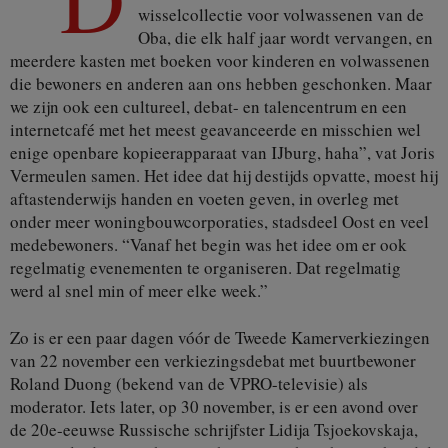
wisselcollectie voor volwassenen van de
Oba, die elk half jaar wordt vervangen, en
meerdere kasten met boeken voor kinderen en volwassenen
die bewoners en anderen aan ons hebben geschonken. Maar
we zijn ook een cultureel, debat- en talencentrum en een
internetcafé met het meest geavanceerde en misschien wel
enige openbare kopieerapparaat van IJburg, haha”, vat Joris
Vermeulen samen. Het idee dat hij destijds opvatte, moest hij
aftastenderwijs handen en voeten geven, in overleg met
onder meer woningbouwcorporaties, stadsdeel Oost en veel
medebewoners. “Vanaf het begin was het idee om er ook
regelmatig evenementen te organiseren. Dat regelmatig
werd al snel min of meer elke week.”
Zo is er een paar dagen vóór de Tweede Kamerverkiezingen
van 22 november een verkiezingsdebat met buurtbewoner
Roland Duong (bekend van de VPRO-televisie) als
moderator. Iets later, op 30 november, is er een avond over
de 20e-eeuwse Russische schrijfster Lidija Tsjoekovskaja,