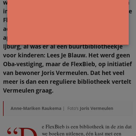
weer om voorgelezen te worden. Niet alleen
in bezoekersaantallen is er veel variatie in de
FlexBieb op IJburg, ook in het aanbod van
activiteiten. Ruim tien jaar geleden, op 10
april 2013, opende de eerste bibliotheek op
IJburg, al was er al een buurtbibliotheekje
voor kinderen: Lees Je Blauw. Het werd geen
Oba-vestiging, maar de FlexBieb, op initiatief
van bewoner Joris Vermeulen. Dat het veel
meer is dan een reguliere bibliotheek vertelt
Vermeulen graag.
Anne-Mariken Raukema
| Foto’s
Joris Vermeulen
“D
e FlexBieb is een bibliotheek in de zin dat
we boeken uitlenen, één kast met een