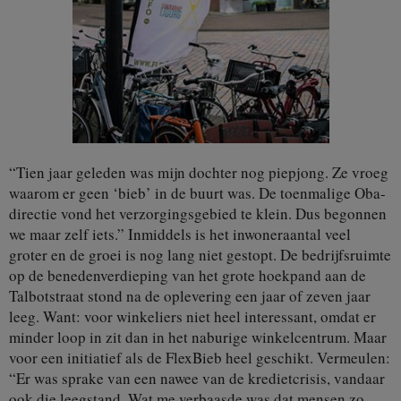
“Tien jaar geleden was mijn dochter nog piepjong. Ze vroeg
waarom er geen ‘bieb’ in de buurt was. De toenmalige Oba-
directie vond het verzorgingsgebied te klein. Dus begonnen
we maar zelf iets.” Inmiddels is het inwoneraantal veel
groter en de groei is nog lang niet gestopt. De bedrijfsruimte
op de benedenverdieping van het grote hoekpand aan de
Talbotstraat stond na de oplevering een jaar of zeven jaar
leeg. Want: voor winkeliers niet heel interessant, omdat er
minder loop in zit dan in het naburige winkelcentrum. Maar
voor een initiatief als de FlexBieb heel geschikt. Vermeulen:
“Er was sprake van een nawee van de kredietcrisis, vandaar
ook die leegstand. Wat me verbaasde was dat mensen zo