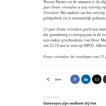
Tussen Dames en de mannen is de afg
jaar
Foute vrienden
is een vervolg o
Vrienden.
Het maken van het vervolg
geldgebrek en is uiteindelijk gefina
25 jaar Foute vrienden
geeft een ind
die gaandeweg is overgegaan in de rea
een stukje geschiedenis van Oost
.
Maa
om 22.10 uur te zien op NPO2. Aflev
Foute vrienden,
de voorloper van
25 j
Deel
Vorig artikel
Ooievaars zijn welkom bij het