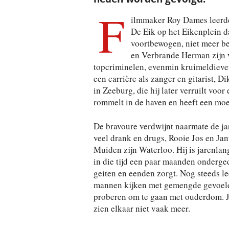
F
ilmmaker Roy Dames leerde 
De Eik op het Eikenplein d
voortbewogen, niet meer be
en Verbrande Herman zijn v
topcriminelen, evenmin kruimeldieven
een carrière als zanger en gitarist, D
in Zeeburg, die hij later verruilt vo
rommelt in de haven en heeft een moei
De bravoure verdwijnt naarmate de ja
veel drank en drugs, Rooie Jos en J
Muiden zijn Waterloo. Hij is jarenlan
in die tijd een paar maanden onderged
geiten en eenden zorgt. Nog steeds lee
mannen kijken met gemengde gevoelen
proberen om te gaan met ouderdom. Jo
zien elkaar niet vaak meer.