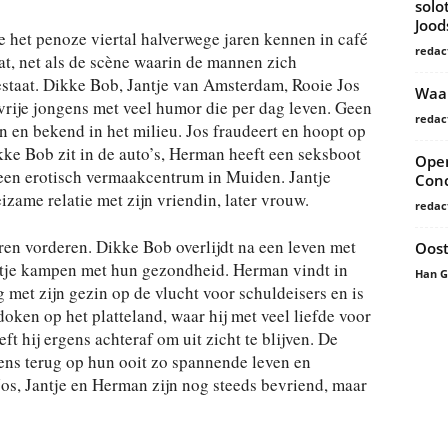
solo
Joo
het penoze viertal halverwege jaren kennen in café
redac
at, net als de scène waarin de mannen zich
staat. Dikke Bob, Jantje van Amsterdam, Rooie Jos
Waar
rije jongens met veel humor die per dag leven. Geen
redac
 en bekend in het milieu. Jos fraudeert en hoopt op
ikke Bob zit in de auto’s, Herman heeft een seksboot
Open
or een erotisch vermaakcentrum in Muiden. Jantje
Conc
zame relatie met zijn vriendin, later vrouw.
redac
ren vorderen. Dikke Bob overlijdt na een leven met
Oost
antje kampen met hun gezondheid. Herman vindt in
Han 
g met zijn gezin op de vlucht voor schuldeisers en is
oken op het platteland, waar hij met veel liefde voor
ft hij ergens achteraf om uit zicht te blijven. De
s terug op hun ooit zo spannende leven en
s, Jantje en Herman zijn nog steeds bevriend, maar