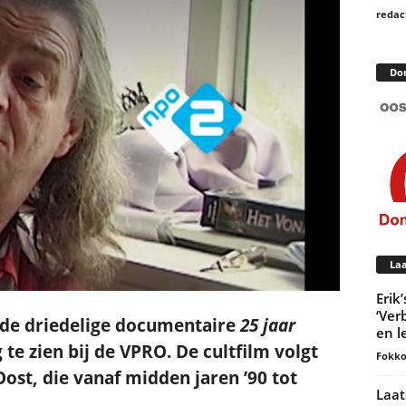
redac
Do
Laa
Erik
‘Ver
n de driedelige documentaire
25 jaar
en l
e zien bij de VPRO. De cultfilm volgt
Fokko
Oost, die vanaf midden jaren ’90 tot
Laat