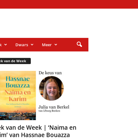
k
Dwars
Meer
ek van de Week
k van de Week | ‘Naima en
im’ van Hassnae Bouazza