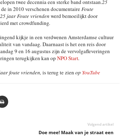
elopen twee decennia een sterke band ontstaan.
25
p de in 2010 verschenen documentaire
Foute
25 jaar Foute vrienden
werd bemoeilijkt door
ncierd met crowdfunding
.
ringend kijkje in een verdwenen Amsterdamse cultuur
liteit van vandaag. Daarnaast is het een reis door
ndag 9 en 16 augustus zijn de vervolgafleveringen
eringen terugkijken kan op
NPO Start
.
aar foute vrienden,
is terug te zien
op
YouTube
Volgend artikel
Doe mee! Maak van je straat een