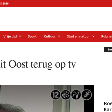
S 2026
Vrije tijd
Sport
Cultuur
Stad en natuur
Rubrie
Bo
it Oost terug op tv
Boe
Kar