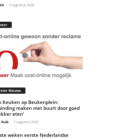
tie
-
2 augustus 2026
neer
tste Nieuws
’s Keuken op Beukenplein:
binding maken met buurt door goed
ekker eten’
 Kuik
-
7 augustus 2026
ste weken eerste Nederlandse