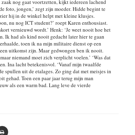
 zaak nog gaat voortzetten, kijkt iedereen lachend
de foto, jongen,’ zegt zijn moeder. Hidde begint te
zier hij in de winkel helpt met kleine klusjes.
on, nu nog ICT student?’ roept Karen enthousiast.
nkort vernieuwd wordt.’ Henk: ‘Je weet nooit hoe het
. Ik had als kind nooit gedacht later hier te gaan
rhaalde, toen ik na mijn militaire dienst op een
 een uitkomst zijn. Maar gedwongen ben ik nooit.
n maar niemand moet zich verplicht voelen.’ ‘Was dat
ren. Ina lacht betekenisvol. ‘Vanaf mijn twaalfde
e spullen uit de etalages. Zo ging dat met meisjes in
nooit gehad. Toen een paar jaar terug mijn man
ieuw als een warm bad. Lang leve de vierde