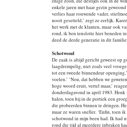
enige zoon, die destijds ook in de wi
enkele jaren met haar gezin gewoond e
verlies haar rouwende vader, stiefmoe
nooit gesetteld,’ zegt ze eerlijk. Kare
het werk met de klanten, maar ook van
rond, ik ben tenslotte hier beneden i
deed de derde generatie in dit familieb
Schotwond
De zaak is altijd gericht geweest op 
laagdrempelig, niet zoals veel vroege
tot een tweede binnendeur openging,’
voelen.’ ‘Nou, dat hebben we geweten
hoge woord eruit, vertel maar,’ reagee
donderdagavond in april 1983. Henk w
halen, toen hij in de portiek een gro
die probeerden binnen te dringen. Hen
maar ze waren sneller. ‘Enfin, toen ik 
schotwond in mijn been had. Ik had ni
rond die tijd al meerdere inbraken h