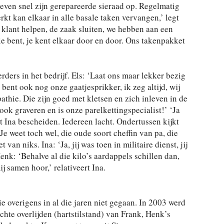
t even snel zijn gerepareerde sieraad op. Regelmatig
rkt kan elkaar in alle basale taken vervangen,’ legt
 klant helpen, de zaak sluiten, we hebben aan een
ie bent, je kent elkaar door en door. Ons takenpakket
rders in het bedrijf. Els: ‘Laat ons maar lekker bezig
bent ook nog onze gaatjesprikker, ik zeg altijd, wij
athie. Die zijn goed met kletsen en zich inleven in de
ook graveren en is onze parelkettingspecialist!’ ‘Ja
Ina bescheiden. Iedereen lacht. Ondertussen kijkt
e weet toch wel, die oude soort cheffin van pa, die
van niks. Ina: ‘Ja, jij was toen in militaire dienst, jij
enk: ‘Behalve al die kilo’s aardappels schillen dan,
j samen hoor,’ relativeert Ina.
ie overigens in al die jaren niet gegaan. In 2003 werd
hte overlijden (hartstilstand) van Frank, Henk’s