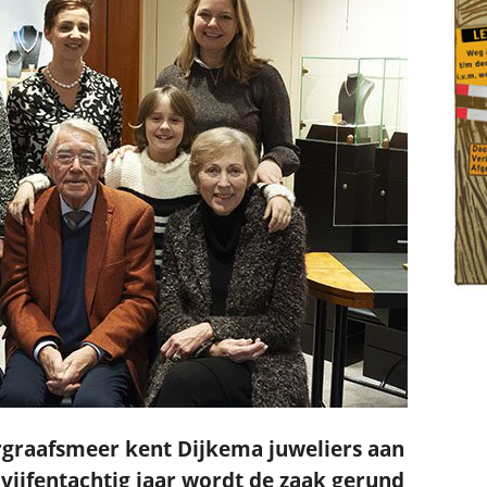
.
rgraafsmeer kent Dijkema juweliers aan
ijfentachtig jaar wordt de zaak gerund