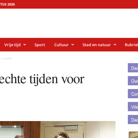
TUS 2026
Vrije tijd
Sport
Cultuur
Stad en natuur
Rubrie
.
r juwelier
.
echte tijden voor
.