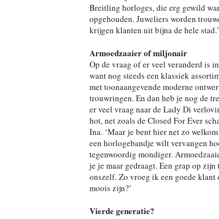
Breitling horloges, die erg gewild w
opgehouden. Juweliers worden trouwe
krijgen klanten uit bijna de hele stad.
Armoedzaaier of miljonair
Op de vraag of er veel veranderd is in
want nog steeds een klassiek assortim
met toonaangevende moderne ontwerpe
trouwringen. En dan heb je nog de tre
er veel vraag naar de Lady Di verlov
hot, net zoals de Closed For Ever scha
Ina. ‘Maar je bent hier net zo welkom
een horlogebandje wilt vervangen hoor
tegenwoordig mondiger. Armoedzaaier o
je je maar gedraagt. Een grap op zijn 
onszelf. Zo vroeg ik een goede klant 
moois zijn?’
Vierde generatie?