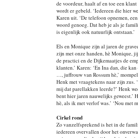
de voordeur, haalt af en toe een klan
wordt er gebeld. ‘Iedereen die hier we
Karen uit. ‘De telefoon opnemen, een
woord genoeg. Dat heb je als je famil
is eigenlijk ook natuurlijk ontstaan.’
Els en Monique zijn al jaren de gravee
zijn met onze handen, hè Monique, jij 
de practici en de Dijkemaatjes de emp
klanten.’ Karen: ‘En Ina dan, die kan 
…, juffrouw van Rossum hè,’ mompelt 
Henk met vraagtekens naar zijn zus. ‘J
mij dat parellakken leerde?’ Henk weet 
bent hier jaren nauwelijks geweest.’ H
hè, als ik met verlof was.’ ‘Nou met mi
Cirkel rond
Zo vanzelfsprekend is het in de famil
iedereen overvallen door het onverwac