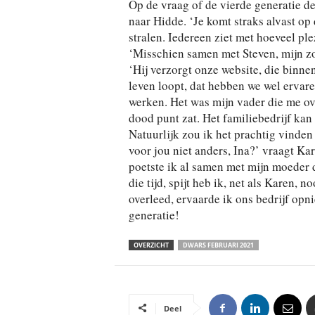
Op de vraag of de vierde generatie de
naar Hidde. ‘Je komt straks alvast op 
stralen. Iedereen ziet met hoeveel ple
‘Misschien samen met Steven, mijn zo
‘Hij verzorgt onze website, die binne
leven loopt, dat hebben we wel ervaren
werken. Het was mijn vader die me ove
dood punt zat. Het familiebedrijf kan
Natuurlijk zou ik het prachtig vinde
voor jou niet anders, Ina?’ vraagt Ka
poetste ik al samen met mijn moeder d
die tijd, spijt heb ik, net als Karen, 
overleed, ervaarde ik ons bedrijf opn
generatie!
OVERZICHT
DWARS FEBRUARI 2021
Deel