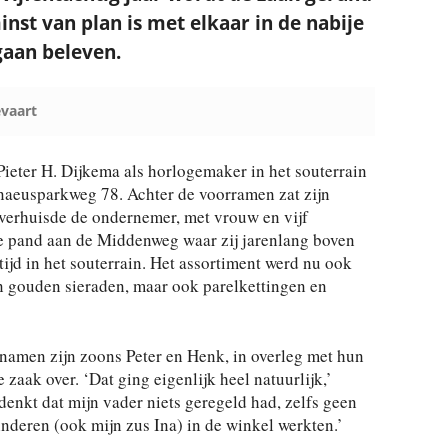
inst van plan is met elkaar in de nabije
gaan beleven.
vaart
ieter H. Dijkema als horlogemaker in het souterrain
naeusparkweg 78. Achter de voorramen zat zijn
 verhuisde de ondernemer, met vrouw en vijf
ge pand aan de Middenweg waar zij jarenlang boven
jd in het souterrain. Het assortiment werd nu ook
en gouden sieraden, maar ook parelkettingen en
 namen zijn zoons Peter en Henk, in overleg met hun
zaak over. ‘Dat ging eigenlijk heel natuurlijk,’
edenkt dat mijn vader niets geregeld had, zelfs geen
kinderen (ook mijn zus Ina) in de winkel werkten.’