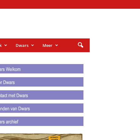
k
Dwars
Meer