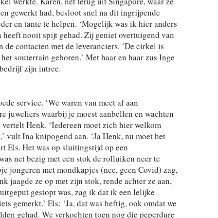
nkel werkte. Karen, net terug uit Singapore, waar ze
n gewerkt had, besloot snel na dit ingrijpende
der en tante te helpen. ‘Mogelijk was ik hier anders
n heeft nooit spijt gehad. Zij geniet overtuigend van
 de contacten met de leveranciers. ‘De cirkel is
n het souterrain geboren.’ Met haar en haar zus Inge
edrijf zijn intree.
goede service. ‘We waren van meet af aan
re juweliers waarbij je moest aanbellen en wachten
 vertelt Henk. ‘Iedereen moet zich hier welkom
,’ vult Ina knipogend aan. ‘Ja Henk, nu moet het
rt Els. Het was op sluitingstijd op een
as net bezig met een stok de rolluiken neer te
epje jongeren met mondkapjes (nee, geen Covid) zag,
k jaagde ze op met zijn stok, rende achter ze aan,
uitgeput gestopt was, zag ik dat ik een lelijke
ets gemerkt.’ Els: ‘Ja, dat was heftig, ook omdat we
adden gehad. We verkochten toen nog die peperdure