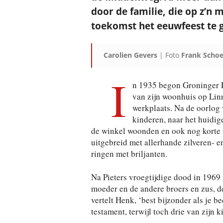
door de familie, die op z’n m
toekomst het eeuwfeest te 
Carolien Gevers
| Foto
Frank Schoe
I
n 1935 begon Groninger P
van zijn woonhuis op Lin
werkplaats. Na de oorlog
kinderen, naar het huidi
de winkel woonden en ook nog korte ti
uitgebreid met allerhande zilveren- 
ringen met briljanten.
Na Pieters vroegtijdige dood in 1969
moeder en de andere broers en zus, de 
vertelt Henk, ‘best bijzonder als je b
testament, terwijl toch drie van zijn 