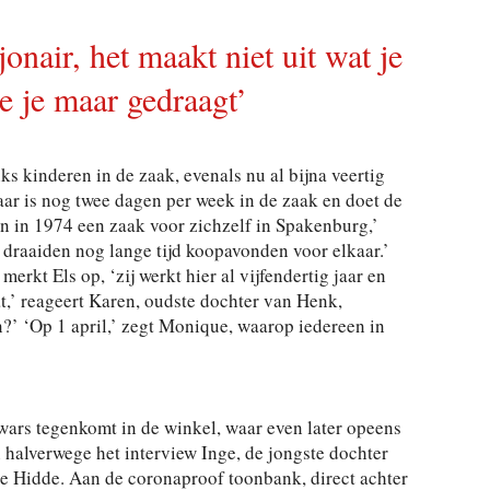
onair, het maakt niet uit wat je
je je maar gedraagt’
 kinderen in de zaak, evenals nu al bijna veertig
aar is nog twee dagen per week in de zaak en doet de
on in 1974 een zaak voor zichzelf in Spakenburg,’
 draaiden nog lange tijd koopavonden voor elkaar.’
kt Els op, ‘zij werkt hier al vijfendertig jaar en
at,’ reageert Karen, oudste dochter van Henk,
?’ ‘Op 1 april,’ zegt Monique, waarop iedereen in
ars tegenkomt in de winkel, waar even later opeens
halverwege het interview Inge, de jongste dochter
e Hidde. Aan de coronaproof toonbank, direct achter