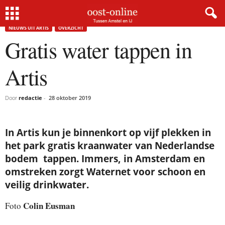
Home
Nieuws uit Artis
Gratis water tappen in Artis
NIEUWS UIT ARTIS
OVERZICHT
Gratis water tappen in
Artis
Door
redactie
-
28 oktober 2019
In Artis kun je binnenkort op vijf plekken in
het park gratis kraanwater van Nederlandse
bodem tappen. Immers, in Amsterdam en
omstreken zorgt Waternet voor schoon en
veilig drinkwater.
Colin Eusman
Foto