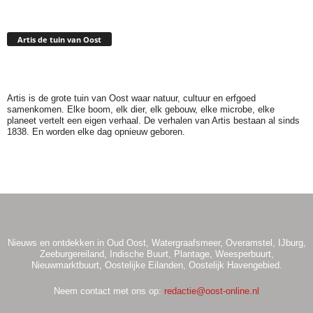
Artis de tuin van Oost
Artis is de grote tuin van Oost waar natuur, cultuur en erfgoed
samenkomen. Elke boom, elk dier, elk gebouw, elke microbe, elke
planeet vertelt een eigen verhaal. De verhalen van Artis bestaan al sinds
1838. En worden elke dag opnieuw geboren.
Nieuws en ontdekken in Oud Oost, Watergraafsmeer, Overamstel, IJburg,
Zeeburgereiland, Indische Buurt, Plantage, Weesperbuurt,
Nieuwmarktbuurt, Oostelijke Eilanden, Oostelijk Havengebied.
Neem contact met ons op:
redactie@oost-online.nl