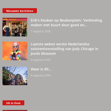
Nieuwste berichten
Erik’s Keuken op Beukenplein: ‘Verbinding
maken met buurt door goed en...
7 augustus 2026
Laatste weken eerste Nederlandse
solotentoonstelling van Judy Chicago in
Joods Museum
6 augustus 2026
Waar is dit…
6 augustus 2026
Uit in Oost