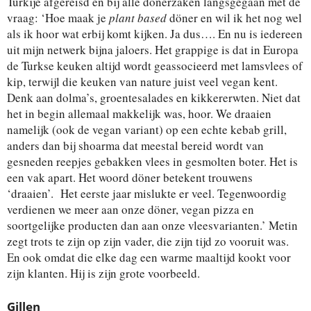
Turkije afgereisd en bij alle dönerzaken langsgegaan met de
vraag: ‘Hoe maak je
plant based
döner en wil ik het nog wel
als ik hoor wat erbij komt kijken. Ja dus…. En nu is iedereen
uit mijn netwerk bijna jaloers. Het grappige is dat in Europa
de Turkse keuken altijd wordt geassocieerd met lamsvlees of
kip, terwijl die keuken van nature juist veel vegan kent.
Denk aan dolma’s, groentesalades en kikkererwten. Niet dat
het in begin allemaal makkelijk was, hoor. We draaien
namelijk (ook de vegan variant) op een echte kebab grill,
anders dan bij shoarma dat meestal bereid wordt van
gesneden reepjes gebakken vlees in gesmolten boter. Het is
een vak apart. Het woord döner betekent trouwens
‘draaien’. Het eerste jaar mislukte er veel. Tegenwoordig
verdienen we meer aan onze döner, vegan pizza en
soortgelijke producten dan aan onze vleesvarianten.’ Metin
zegt trots te zijn op zijn vader, die zijn tijd zo vooruit was.
En ook omdat die elke dag een warme maaltijd kookt voor
zijn klanten. Hij is zijn grote voorbeeld.
Gillen