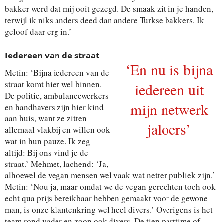
bakker werd dat mij ooit gezegd. De smaak zit in je handen,
terwijl ik niks anders deed dan andere Turkse bakkers. Ik
geloof daar erg in.’
Iedereen van de straat
‘En nu is bijna
Metin: ‘Bijna iedereen van de
straat komt hier wel binnen.
iedereen uit
De politie, ambulancewerkers
mijn netwerk
en handhavers zijn hier kind
aan huis, want ze zitten
jaloers’
allemaal vlakbij en willen ook
wat in hun pauze. Ik zeg
altijd: Bij ons vind je de
straat.’ Mehmet, lachend: ‘Ja,
alhoewel de vegan mensen wel vaak wat netter publiek zijn.’
Metin: ‘Nou ja, maar omdat we de vegan gerechten toch ook
echt qua prijs bereikbaar hebben gemaakt voor de gewone
man, is onze klantenkring wel heel divers.’ Overigens is het
team rond vader en zoon ook divers. De tien parttime of