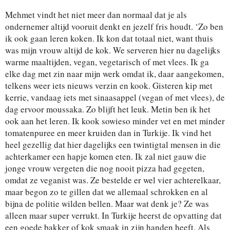
Mehmet vindt het niet meer dan normaal dat je als
ondernemer altijd vooruit denkt en jezelf fris houdt. ‘Zo ben
ik ook gaan leren koken. Ik kon dat totaal niet, want thuis
was mijn vrouw altijd de kok. We serveren hier nu dagelijks
warme maaltijden, vegan, vegetarisch of met vlees. Ik ga
elke dag met zin naar mijn werk omdat ik, daar aangekomen,
telkens weer iets nieuws verzin en kook. Gisteren kip met
kerrie, vandaag iets met sinaasappel (vegan of met vlees), de
dag ervoor moussaka. Zo blijft het leuk. Metin ben ik het
ook aan het leren. Ik kook sowieso minder vet en met minder
tomatenpuree en meer kruiden dan in Turkije. Ik vind het
heel gezellig dat hier dagelijks een twintigtal mensen in die
achterkamer een hapje komen eten. Ik zal niet gauw die
jonge vrouw vergeten die nog nooit pizza had gegeten,
omdat ze veganist was. Ze bestelde er wel vier achterelkaar,
maar begon zo te gillen dat we allemaal schrokken en al
bijna de politie wilden bellen. Maar wat denk je? Ze was
alleen maar super verrukt. In Turkije heerst de opvatting dat
een goede bakker of kok smaak in zijn handen heeft. Als