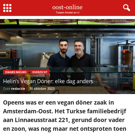
Home
Dwars nieuws
Helin’s Vegan Döner: elke dag anders
DWARS NIEUWS
OVERZICHT
Helin’s Vegan Döner: elke dag anders
Door
redactie
-
30 oktober 2023
Opeens was er een vegan döner zaak in
Amsterdam-Oost. Het Turkse familiebedrijf
aan Linnaeusstraat 221, gerund door vader
en zoon, was nog maar net ontsproten toen