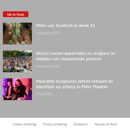
Uit in Oost
Films van Studio/K in week 32
5 augustus 2026
Musici tussen waterlelies en strijkers te
midden van vleesetende planten
4 augustus 2026
Wearable sculptures zetten lichaam en
identiteit op scherp in Plein Theater
31 juli 2026
Cookie verklaring
Privacy verklaring
Disclaimer
Nieuws uit West