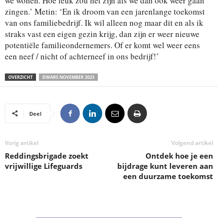
we wonen. Hoe leuk zou het zijn als we dan ook weer gaan
zingen.’ Metin: ‘En ik droom van een jarenlange toekomst
van ons familiebedrijf. Ik wil alleen nog maar dit en als ik
straks vast een eigen gezin krijg, dan zijn er weer nieuwe
potentiële familieondernemers. Of er komt wel weer eens
een neef / nicht of achterneef in ons bedrijf!’
OVERZICHT
DWARS NOVEMBER 2023
Deel
Vorig artikel
Volgend artikel
Reddingsbrigade zoekt
Ontdek hoe je een
vrijwillige Lifeguards
bijdrage kunt leveren aan
een duurzame toekomst
.
.