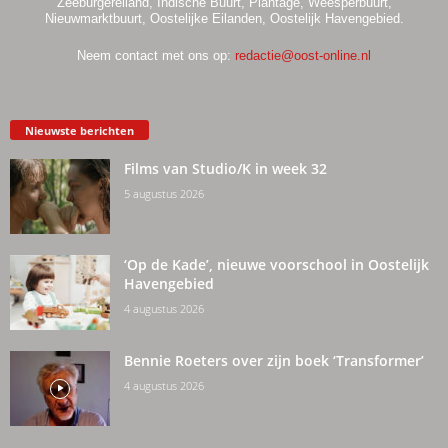
Zeeburgereiland, Indische Buurt, Plantage, Weesperbuurt,
Nieuwmarktbuurt, Oostelijke Eilanden, Oostelijk Havengebied.
Neem contact met ons op:
redactie@oost-online.nl
Nieuwste berichten
Films van Studio/K in week 32
5 augustus 2026
‘Op de Kade’, nieuwe voorschool in Oostelijk
Havengebied
4 augustus 2026
Bennie Roeters over zijn boek ‘Transformer’
4 augustus 2026