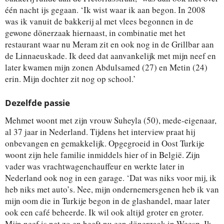
één nacht ijs gegaan. ‘Ik wist waar ik aan begon. In 2008
was ik vanuit de bakkerij al met vlees begonnen in de
gewone dönerzaak hiernaast, in combinatie met het
restaurant waar nu Meram zit en ook nog in de Grillbar aan
de Linnaeuskade. Ik deed dat aanvankelijk met mijn neef en
later kwamen mijn zonen Abdulsamed (27) en Metin (24)
erin. Mijn dochter zit nog op school.’
Dezelfde passie
Mehmet woont met zijn vrouw Suheyla (50), mede-eigenaar,
al 37 jaar in Nederland. Tijdens het interview praat hij
onbevangen en gemakkelijk. Opgegroeid in Oost Turkije
woont zijn hele familie inmiddels hier of in België. Zijn
vader was vrachtwagenchauffeur en werkte later in
Nederland ook nog in een garage. ‘Dat was niks voor mij, ik
heb niks met auto’s. Nee, mijn ondernemersgenen heb ik van
mijn oom die in Turkije begon in de glashandel, maar later
ook een café beheerde. Ik wil ook altijd groter en groter.
Mijn neef is net zo en heeft nu een dönerzaak in Weesp. Ik