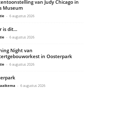
tentoonstelling van Judy Chicago in
ds Museum
tie
-
6 augustus 2026
 is dit…
tie
-
6 augustus 2026
ing Night van
ertgebouworkest in Oosterpark
tie
-
6 augustus 2026
erpark
Gaaikema
-
6 augustus 2026