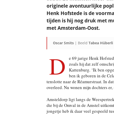
originele avontuurlijke pop
Henk Hofstede is de voorman
tijden is hij nog druk met m
met Amsterdam-Oost.
Oscar Smits
| Beeld
Tabea Hüberli
D
e 69 jarige Henk Hofstede
zoals hij dat zelf omschr
Kattenburg. ‘Ik ben opge
ben ik geboren in de Celc
tenslotte naar de Réamurstraat. In da
overleed. Nu wonen mijn dochters er, d
Amsteldorp ligt langs de Weespertre
die bij de Omval in de Amstel uitkomt
jongetje heb ik daar veel gespeeld tu