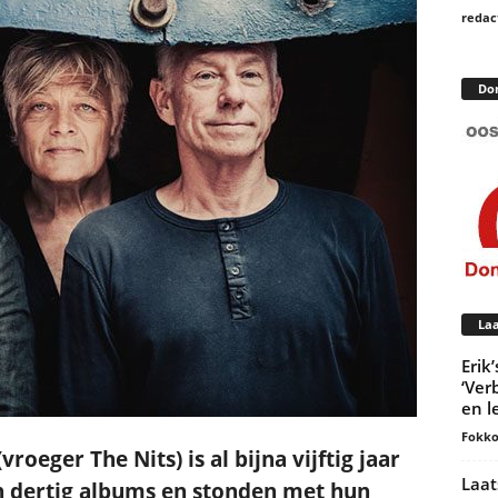
redac
Postcode
Do
Met de inschrijving accepteer ik de
privacyverklaring.
Je ontvangt een bevestiging in je mailbox.
Laa
Erik
‘Ver
en l
Fokko
oeger The Nits) is al bijna vijftig jaar
Laat
n dertig albums en stonden met hun