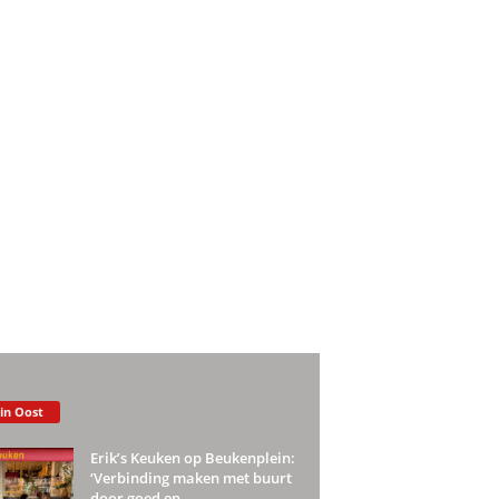
 in Oost
Erik’s Keuken op Beukenplein:
‘Verbinding maken met buurt
door goed en...