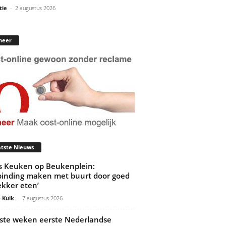
tie
-
2 augustus 2026
neer
tste Nieuws
’s Keuken op Beukenplein:
binding maken met buurt door goed
ekker eten’
 Kuik
-
7 augustus 2026
ste weken eerste Nederlandse