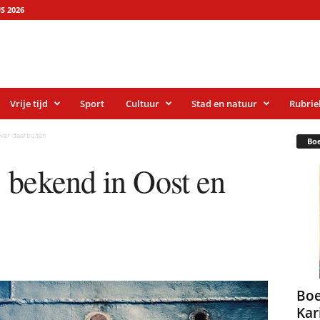
S 2026
Vrije tijd
Sport
Cultuur
Stad en natuur
Rubrie
ver daarbuiten
Bo
×
 bekend in Oost en
Gratis NieuwsMail
VOORNAAM
Boe
E-MAIL
Kar