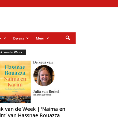
k
Dwars
Meer
ek van de Week
k van de Week | ‘Naima en
im’ van Hassnae Bouazza