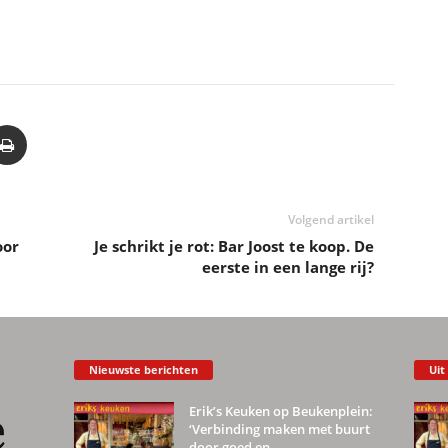
Volgend artikel
oor
Je schrikt je rot: Bar Joost te koop. De
eerste in een lange rij?
Nieuwste berichten
Uit
Erik’s Keuken op Beukenplein:
‘Verbinding maken met buurt
door goed en...