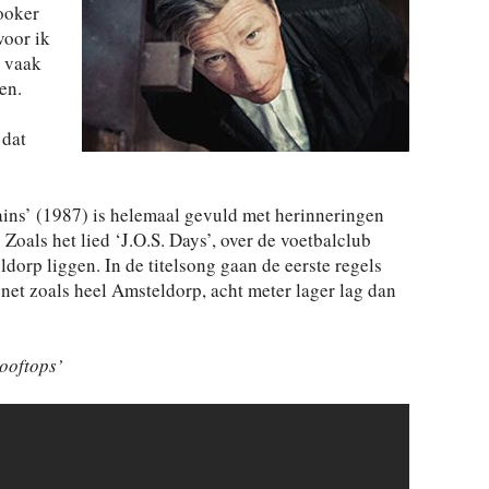
ooker
voor ik
g vaak
en.
 dat
ins’ (1987) is helemaal gevuld met herinneringen
Zoals het lied ‘J.O.S. Days’, over de voetbalclub
dorp liggen. In de titelsong gaan de eerste regels
 net zoals heel Amsteldorp, acht meter lager lag dan
rooftops’