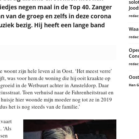
solo
liedjes negen maal in de Top 40. Zanger
Joo
 van de groep en zelfs in deze corona
redac
uziek bezig. Hij heeft een lange band
Waar
redac
Open
Conc
redac
 woont zijn hele leven al in Oost. ‘Het meest verre’
Oost
ijft, was voor hem de woning die hij ooit kraakte op
groeid in de Wetbuurt achter in Amsteldorp. Daar
Han 
iusstraat. Toen verhuisd naar de Fahrenheitstraat en
t huisje hier woonde mijn moeder nog tot ze in 2019
us het is nog steeds van de familie.’
kvaart
. ‘Als
ssen