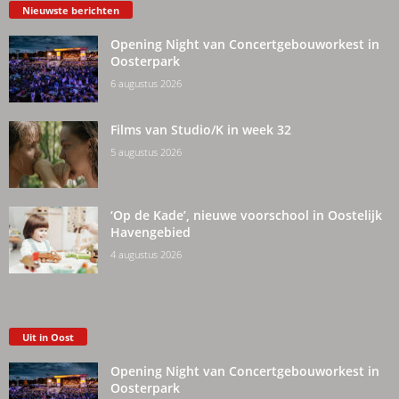
Nieuwste berichten
Opening Night van Concertgebouworkest in
Oosterpark
6 augustus 2026
Films van Studio/K in week 32
5 augustus 2026
‘Op de Kade’, nieuwe voorschool in Oostelijk
Havengebied
4 augustus 2026
Uit in Oost
Opening Night van Concertgebouworkest in
Oosterpark