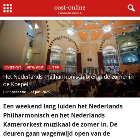
Home
Overzicht
Het Nederlands Philharmonisch brengt de zomer in de Koepel
OVERZICHT
UIT IN OOST
UIT TIP
Het Nederlands Philharmonisch brengt de zomer in
de Koepel
Door
redactie
-
23 juni 2025
Een weekend lang luiden het Nederlands
Philharmonisch en het Nederlands
Kamerorkest muzikaal de zomer in. De
deuren gaan wagenwijd open van de