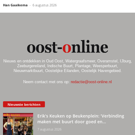
Han Gaaikema
-
6 augustus 2026
Nieuws en ontdekken in Oud Oost, Watergraafsmeer, Overamstel, IJburg,
Zeeburgereiland, Indische Buurt, Plantage, Weesperbuurt,
Nieuwmarktbuurt, Oostelijke Eilanden, Oostelijk Havengebied.
Neem contact met ons op:
redactie@oost-online.nl
Nieuwste berichten
Erik’s Keuken op Beukenplein: ‘Verbinding
maken met buurt door goed en...
7 augustus 2026