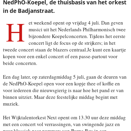
NedPhO-Koepel, de thuisbasis van het orkest
in de Badjanstraat.
H
et weekend opent op vrijdag 4 juli. Dan geven
musici uit het Nederlands Philharmonisch twee
bijzondere Koepelconcerten. Tijdens het eerste
concert ligt de focus op de strijkers; in het
tweede concert staan de blazers centraal.Je kunt een kaartje
kopen voor een enkel concert of een passe-partout voor
beide concerten.
Een dag later, op zaterdagmiddag 5 juli, gaan de deuren van
de NedPhO-Koepel open voor een kopje thee of koffie en
voor iedereen die nieuwsgierig is naar hoe het pand er van
binnen uitziet. Maar deze feestelijke middag begint met
muziek.
Het Wijktalentorkest Next opent om 13.30 uur deze middag
met een concert vol verrassingen, van swingende jazz en
puur klassiek naar nummers van Burna Boy in een