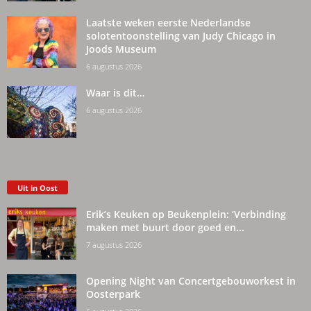
Laatste weken eerste Nederlandse
solotentoonstelling van Judy Chicago in
Joods Museum
6 augustus 2026
Waar is dit…
6 augustus 2026
Uit in Oost
Erik’s Keuken op Beukenplein: ‘Verbinding
maken met buurt door goed en...
7 augustus 2026
Opening Night van Concertgebouworkest in
Oosterpark