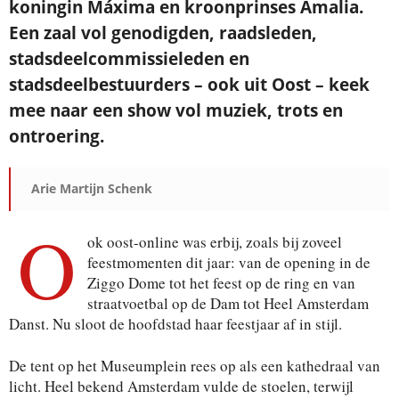
koningin Máxima en kroonprinses Amalia.
Een zaal vol genodigden, raadsleden,
stadsdeelcommissieleden en
Je ontvangt een bevestiging in je mailbox.
stadsdeelbestuurders – ook uit Oost – keek
mee naar een show vol muziek, trots en
ontroering.
Arie Martijn Schenk
O
ok oost-online was erbij, zoals bij zoveel
feestmomenten dit jaar: van de opening in de
Ziggo Dome tot het feest op de ring en van
straatvoetbal op de Dam tot Heel Amsterdam
Danst. Nu sloot de hoofdstad haar feestjaar af in stijl.
De tent op het Museumplein rees op als een kathedraal van
licht. Heel bekend Amsterdam vulde de stoelen, terwijl