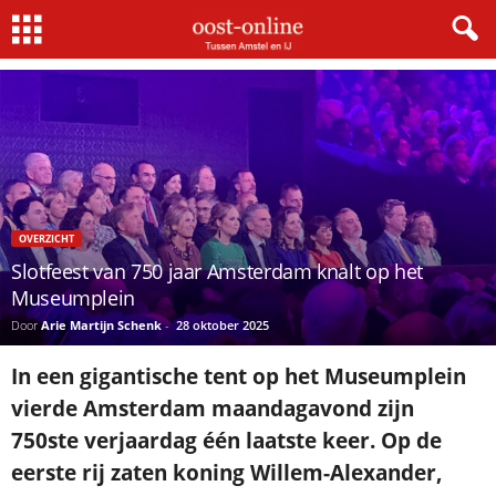
Home
Overzicht
Slotfeest van 750 jaar Amsterdam knalt op het Museumplein
×
Gratis NieuwsMail
VOORNAAM
OVERZICHT
Slotfeest van 750 jaar Amsterdam knalt op het
E-MAIL
Museumplein
Door
Arie Martijn Schenk
-
28 oktober 2025
Postcode
In een gigantische tent op het Museumplein
vierde Amsterdam maandagavond zijn
750ste verjaardag één laatste keer. Op de
Met de inschrijving accepteer ik de
eerste rij zaten koning Willem-Alexander,
privacyverklaring.