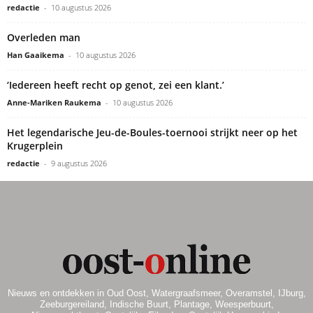
redactie
-
10 augustus 2026
Overleden man
Han Gaaikema
-
10 augustus 2026
‘Iedereen heeft recht op genot, zei een klant.’
Anne-Mariken Raukema
-
10 augustus 2026
Het legendarische Jeu-de-Boules-toernooi strijkt neer op het
Krugerplein
redactie
-
9 augustus 2026
Nieuws en ontdekken in Oud Oost, Watergraafsmeer, Overamstel, IJburg,
Zeeburgereiland, Indische Buurt, Plantage, Weesperbuurt,