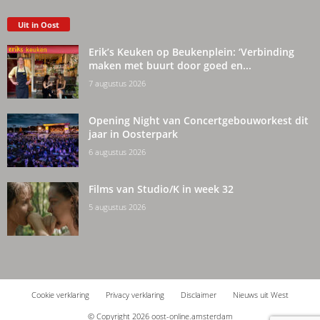
Uit in Oost
Erik’s Keuken op Beukenplein: ‘Verbinding
maken met buurt door goed en...
7 augustus 2026
Opening Night van Concertgebouworkest dit
jaar in Oosterpark
6 augustus 2026
Films van Studio/K in week 32
5 augustus 2026
Cookie verklaring
Privacy verklaring
Disclaimer
Nieuws uit West
© Copyright 2026 oost-online.amsterdam