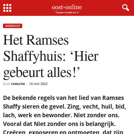
Home
Overzicht
Het Ramses Shaffyhuis: ‘Hier gebeurt alles!’
×
OVERZICHT
Het Ramses
Gratis NieuwsMail
Shaffyhuis: ‘Hier
VOORNAAM
gebeurt alles!’
E-MAIL
Door
redactie
-
14 mei 2022
De bekende regels van het lied van Ramses
Postcode
Shaffy sieren de gevel. Zing, vecht, huil, bid,
lach, werk en bewonder. Niet zonder ons.
Vooral dat Niet zonder ons is belangrijk.
Met de inschrijving accepteer ik de
privacyverklaring.
Creëren, exposeren en ontmoeten, dat zijn