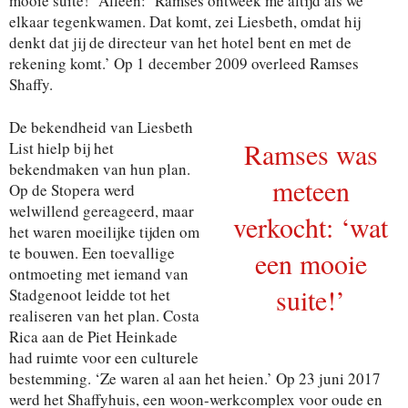
mooie suite!’ Alleen: ‘Ramses ontweek me altijd als we
elkaar tegenkwamen. Dat komt, zei Liesbeth, omdat hij
denkt dat jij de directeur van het hotel bent en met de
rekening komt.’ Op 1 december 2009 overleed Ramses
Shaffy.
De bekendheid van Liesbeth
Ramses was
List hielp bij het
bekendmaken van hun plan.
meteen
Op de Stopera werd
welwillend gereageerd, maar
verkocht: ‘wat
het waren moeilijke tijden om
te bouwen. Een toevallige
een mooie
ontmoeting met iemand van
suite!’
Stadgenoot leidde tot het
realiseren van het plan. Costa
Rica aan de Piet Heinkade
had ruimte voor een culturele
bestemming. ‘Ze waren al aan het heien.’ Op 23 juni 2017
werd het Shaffyhuis, een woon-werkcomplex voor oude en