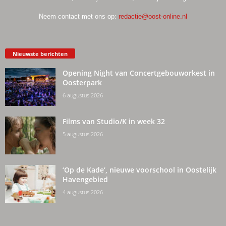
Neem contact met ons op:
redactie@oost-online.nl
Nieuwste berichten
Opening Night van Concertgebouworkest in
Oosterpark
6 augustus 2026
Films van Studio/K in week 32
5 augustus 2026
‘Op de Kade’, nieuwe voorschool in Oostelijk
Havengebied
4 augustus 2026