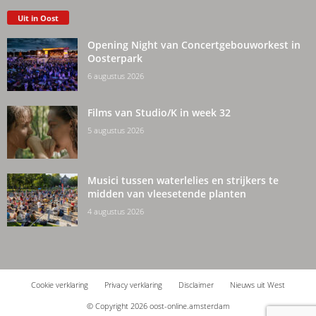
Uit in Oost
Opening Night van Concertgebouworkest in
Oosterpark
6 augustus 2026
Films van Studio/K in week 32
5 augustus 2026
Musici tussen waterlelies en strijkers te
midden van vleesetende planten
4 augustus 2026
Cookie verklaring
Privacy verklaring
Disclaimer
Nieuws uit West
© Copyright 2026 oost-online.amsterdam