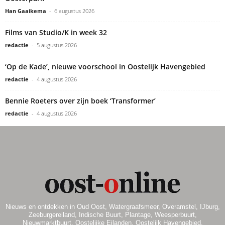
Han Gaaikema
-
6 augustus 2026
Films van Studio/K in week 32
redactie
-
5 augustus 2026
‘Op de Kade’, nieuwe voorschool in Oostelijk Havengebied
redactie
-
4 augustus 2026
Bennie Roeters over zijn boek ‘Transformer’
redactie
-
4 augustus 2026
Nieuws en ontdekken in Oud Oost, Watergraafsmeer, Overamstel, IJburg,
Zeeburgereiland, Indische Buurt, Plantage, Weesperbuurt,
Nieuwmarktbuurt, Oostelijke Eilanden, Oostelijk Havengebied.