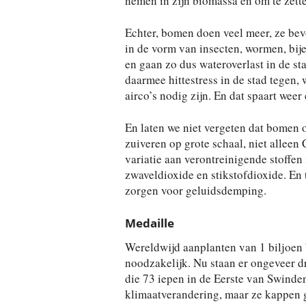
nemen in zijn biomassa en om te zette
Echter, bomen doen veel meer, ze bev
in de vorm van insecten, wormen, bij
en gaan zo dus wateroverlast in de st
daarmee hittestress in de stad tegen,
airco’s nodig zijn. En dat spaart wee
En laten we niet vergeten dat bomen 
zuiveren op grote schaal, niet allee
variatie aan verontreinigende stoffen
zwaveldioxide en stikstofdioxide. En t
zorgen voor geluidsdemping.
Medaille
Wereldwijd aanplanten van 1 biljoen b
noodzakelijk. Nu staan er ongeveer d
die 73 iepen in de Eerste van Swinde
klimaatverandering, maar ze kappen g