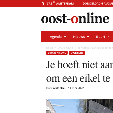
o
C
AMSTERDAM
DONDERDAG 6 AUGUS
17.5
o
s
t
-
o
n
l
i
Agenda
Nieuws
Buurt
n
e
.
Home
Dwars nieuws
Je hoeft niet aan een boom te h
a
DWARS NIEUWS
OVERZICHT
m
s
Je hoeft niet a
t
e
r
om een eikel te 
d
a
m
Door
redactie
-
14 mei 2022