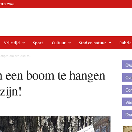
TUS 2026
Vrije tijd
Sport
Cultuur
Stad en natuur
Rubrie
.
angen om een eikel te...
.
an een boom te hangen
zijn!
.