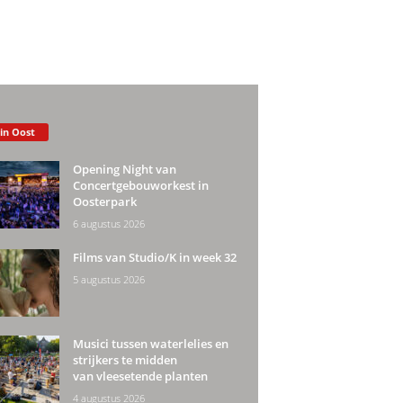
 in Oost
Opening Night van
Concertgebouworkest in
Oosterpark
6 augustus 2026
Films van Studio/K in week 32
5 augustus 2026
Musici tussen waterlelies en
strijkers te midden
van vleesetende planten
4 augustus 2026