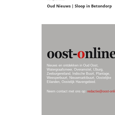
Oud Nieuws | Sloop in Betondorp
Nieuws en ontdekken in Oud Oost,
Watergraafsmeer, Overamstel, IJburg,
Zeeburgereiland, Indische Buurt, Plantage,
Weesperbuurt, Nieuwmarktbuurt, Oostelijke
Eilanden, Oostelijk Havengebied.
Neem contact met ons op:
redactie@oost-onli