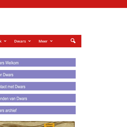
k
Dwars
Meer