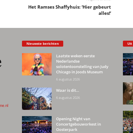
Het Ramses Shaffyhuis: ‘Hier gebeurt
alles!’
Nieuwste berichten
Uit
Laatste weken eerste
Nederlandse
solotentoonstelling van Judy
Chicago in Joods Museum
6 augustus 2026
Waar is dit…
6 augustus 2026
ne.nl
Opening Night van
Concertgebouworkest in
Oosterpark