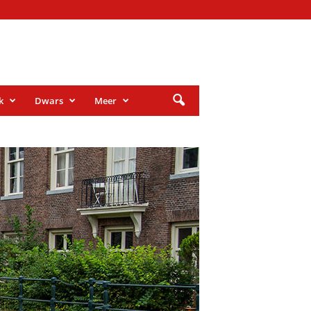
k
Dwars
Meer