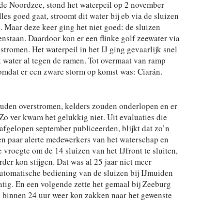
 de Noordzee, stond het waterpeil op 2 november
es goed gaat, stroomt dit water bij eb via de sluizen
 Maar deze keer ging het niet goed: de sluizen
nstaan. Daardoor kon er een flinke golf zeewater via
romen. Het waterpeil in het IJ ging gevaarlijk snel
 water al tegen de ramen. Tot overmaat van ramp
omdat er een zware storm op komst was: Ciarán.
ouden overstromen, kelders zouden onderlopen en er
Zo ver kwam het gelukkig niet. Uit evaluaties die
afgelopen september publiceerden, blijkt dat zo’n
en paar alerte medewerkers van het waterschap en
e vroegte om de 14 sluizen van het IJfront te sluiten,
rder kon stijgen. Dat was al 25 jaar niet meer
utomatische bediening van de sluizen bij IJmuiden
atig. En een volgende zette het gemaal bij Zeeburg
ad binnen 24 uur weer kon zakken naar het gewenste