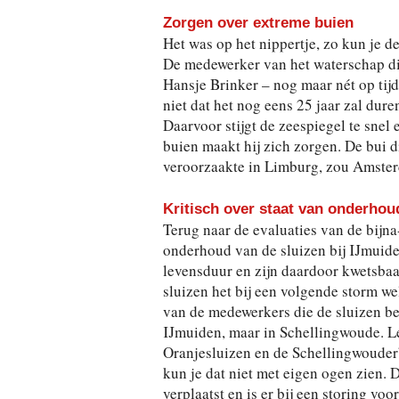
Zorgen over extreme buien
Het was op het nippertje, zo kun je d
De medewerker van het waterschap die h
Hansje Brinker – nog maar nét op tijd
niet dat het nog eens 25 jaar zal dur
Daarvoor stijgt de zeespiegel te snel
buien maakt hij zich zorgen. De bui d
veroorzaakte in Limburg, zou Amste
Kritisch over staat van onderhou
Terug naar de evaluaties van de bijna
onderhoud van de sluizen bij IJmuide
levensduur en zijn daardoor kwetsbaar
sluizen het bij een volgende storm we
van de medewerkers die de sluizen bed
IJmuiden, maar in Schellingwoude. Le
Oranjesluizen en de Schellingwouderb
kun je dat niet met eigen ogen zien.
verplaatst en is er bij een storing vo