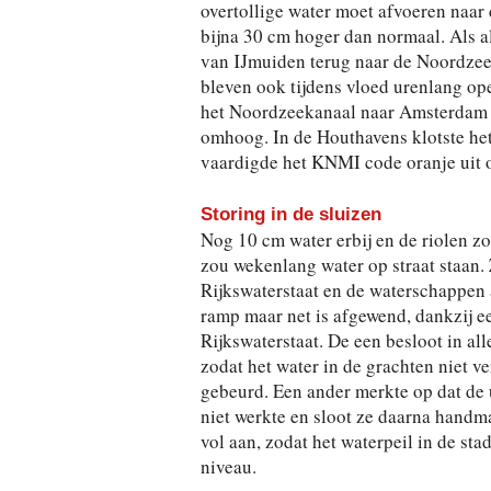
overtollige water moet afvoeren naar
bijna 30 cm hoger dan normaal. Als all
van IJmuiden terug naar de Noordzee.
bleven ook tijdens vloed urenlang ope
het Noordzeekanaal naar Amsterdam st
omhoog. In de Houthavens klotste het
vaardigde het KNMI code oranje uit 
Storing in de sluizen
Nog 10 cm water erbij en de riolen z
zou wekenlang water op straat staan. 
Rijkswaterstaat en de waterschappen 
ramp maar net is afgewend, dankzij e
Rijkswaterstaat. De een besloot in all
zodat het water in de grachten niet ve
gebeurd. Een ander merkte op dat de 
niet werkte en sloot ze daarna handm
vol aan, zodat het waterpeil in de st
niveau.