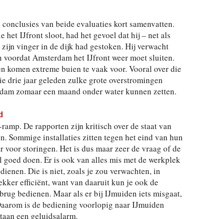
e conclusies van beide evaluaties kort samenvatten.
et IJfront sloot, had het gevoel dat hij – net als
 zijn vinger in de dijk had gestoken. Hij verwacht
en voordat Amsterdam het IJfront weer moet sluiten.
 en komen extreme buien te vaak voor. Vooral over die
ie drie jaar geleden zulke grote overstromingen
rdam zomaar een maand onder water kunnen zetten.
d
-ramp. De rapporten zijn kritisch over de staat van
n. Sommige installaties zitten tegen het eind van hun
 voor storingen. Het is dus maar zeer de vraag of de
l goed doen. Er is ook van alles mis met de werkplek
ienen. Die is niet, zoals je zou verwachten, in
kker efficiënt, want van daaruit kun je ook de
rug bedienen. Maar als er bij IJmuiden iets misgaat,
 Daarom is de bediening voorlopig naar IJmuiden
ortaan een geluidsalarm.