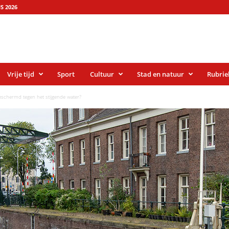
S 2026
Vrije tijd
Sport
Cultuur
Stad en natuur
Rubrie
schermd tegen het stijgende water?