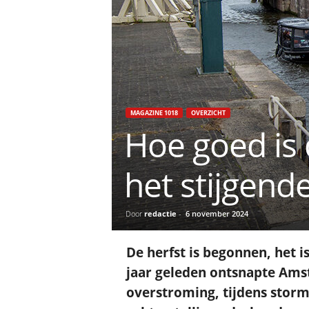
MAGAZINE 1018
OVERZICHT
Hoe goed is
het stijgend
Door
redactie
-
6 november 2024
De herfst is begonnen, het 
jaar geleden ontsnapte Amst
overstroming, tijdens stor