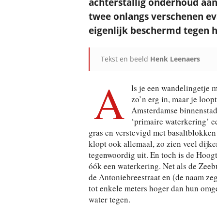
achterstallig onderhoud aan d
twee onlangs verschenen eva
eigenlijk beschermd tegen h
Tekst en beeld
Henk Leenaers
A
ls je een wandelingetje 
zo’n erg in, maar je loop
Amsterdamse binnenstad 
‘primaire waterkering’ e
gras en verstevigd met basaltblokken
klopt ook allemaal, zo zien veel dijk
tegenwoordig uit. En toch is de Hoogt
óók een waterkering. Net als de Zeebu
de Antoniebreestraat en (de naam zegt
tot enkele meters hoger dan hun omge
water tegen.