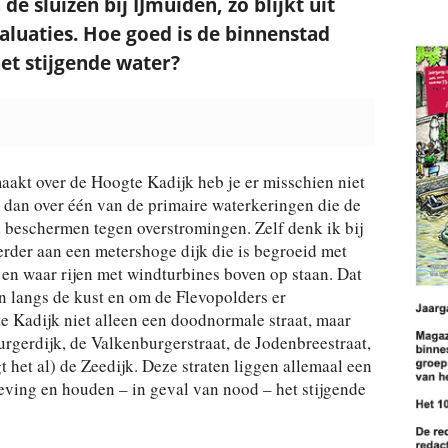
e sluizen bij IJmuiden, zo blijkt uit
luaties. Hoe goed is de binnenstad
et stijgende water?
maakt over de Hoogte Kadijk heb je er misschien niet
t dan over één van de primaire waterkeringen die de
beschermen tegen overstromingen. Zelf denk ik bij
erder aan een metershoge dijk die is begroeid met
 en waar rijen met windturbines boven op staan. Dat
en langs de kust en om de Flevopolders er
e Kadijk niet alleen een doodnormale straat, maar
rgerdijk, de Valkenburgerstraat, de Jodenbreestraat,
 het al) de Zeedijk. Deze straten liggen allemaal een
ving en houden – in geval van nood – het stijgende