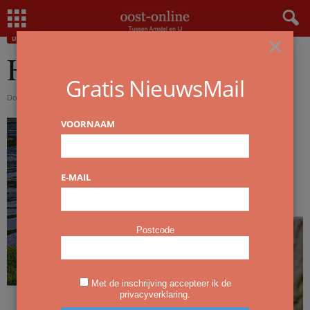
Home
Dwars nieuws
Huiseend in de vijver
×
DWARS NIEUWS
Huiseend in de vijver
Gratis NieuwsMail
Door
redactie
-
27 maart 2020
VOORNAAM
E-MAIL
Postcode
Met de inschrijving accepteer ik de
privacyverklaring.