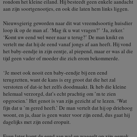
rondom het kleine eiland. Hij besteedt geen enkele aandacht
aan zijn soortgenootjes, en ook die laten hem links liggen.
Nieuwsgierig geworden naar dit wat vreemdsoortig huisdier
loop ik op de man af. ‘Mag ik u wat vragen?’ ‘Ja, zeker.’
‘Komt uw eend wel weer naar u terug?’ De man knikt en
vertelt me dat hij de eend vanaf jongs af aan heeft. Hij vond
het baby-eendje in zijn eentje, al piepend, maar er was al die
tijd geen vader of moeder die zich erom bekommerde.
‘Je moet ook nooit een baby-eendje bij een eend
terugzetten, want de kans is erg groot dat die het zal
verstoten of dat-ie het zelfs doodmaakt. Ik heb die kleine
helemaal verzorgd, dat’s echt prachtig om ’m te zien
opgroeien.’ Het genot is van zijn gezicht af te lezen. ‘Wat
fijn dat u ’m gered heeft.’ De man vertelt dat hij op driehoog
woont, en ja, daar is geen water voor zijn eend, dus gaat hij
dagelijks met zijn eend eropuit.
Even later komt de eend aan wal en waggelt op zijn gemak