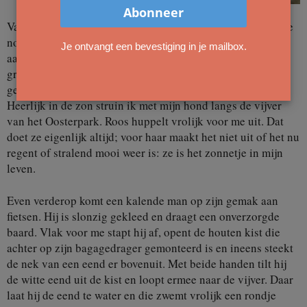
Vandaag hangt de zomer in de strakblauwe lucht, terwijl we
nog maar net met het voorjaar begonnen zijn. De bladeren
Je ontvangt een bevestiging in je mailbox.
aan de bomen zitten er dit jaar al veel eerder aan, de
groeispurt is allang begonnen. Een winter hebben we niet
gehad waardoor de natuur al veel verder is dan normaal.
Heerlijk in de zon struin ik met mijn hond langs de vijver
van het Oosterpark. Roos huppelt vrolijk voor me uit. Dat
doet ze eigenlijk altijd; voor haar maakt het niet uit of het nu
regent of stralend mooi weer is: ze is het zonnetje in mijn
leven.
Even verderop komt een kalende man op zijn gemak aan
fietsen. Hij is slonzig gekleed en draagt een onverzorgde
baard. Vlak voor me stapt hij af, opent de houten kist die
achter op zijn bagagedrager gemonteerd is en ineens steekt
de nek van een eend er bovenuit. Met beide handen tilt hij
de witte eend uit de kist en loopt ermee naar de vijver. Daar
laat hij de eend te water en die zwemt vrolijk een rondje