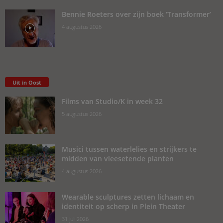
Bennie Roeters over zijn boek ‘Transformer’
4 augustus 2026
Uit in Oost
Films van Studio/K in week 32
5 augustus 2026
Musici tussen waterlelies en strijkers te
midden van vleesetende planten
4 augustus 2026
Wearable sculptures zetten lichaam en
identiteit op scherp in Plein Theater
31 juli 2026