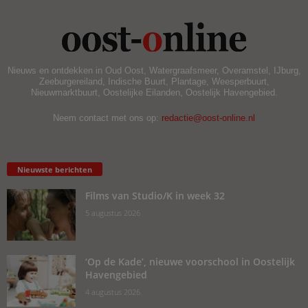
Nieuws en ontdekken in Oud Oost, Watergraafsmeer, Overamstel, IJburg,
Zeeburgereiland, Indische Buurt, Plantage, Weesperbuurt,
Nieuwmarktbuurt, Oostelijke Eilanden, Oostelijk Havengebied.
Neem contact met ons op:
redactie@oost-online.nl
Nieuwste berichten
Films van Studio/K in week 32
5 augustus 2026
‘Op de Kade’, nieuwe voorschool in Oostelijk
Havengebied
4 augustus 2026