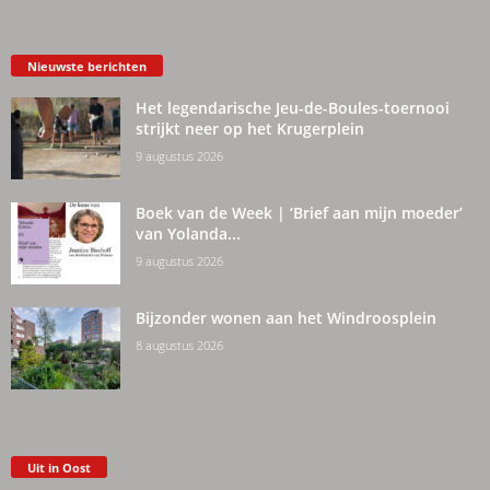
Nieuwste berichten
Het legendarische Jeu-de-Boules-toernooi
strijkt neer op het Krugerplein
9 augustus 2026
Boek van de Week | ‘Brief aan mijn moeder’
van Yolanda...
9 augustus 2026
Bijzonder wonen aan het Windroosplein
8 augustus 2026
Uit in Oost