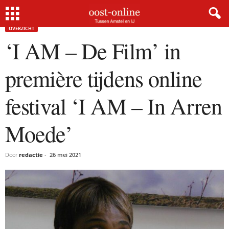
Home
Overzicht
‘I AM – De Film’ in première tijdens online festival ‘I AM...
OVERZICHT
‘I AM – De Film’ in
première tijdens online
festival ‘I AM – In Arren
Moede’
Door
redactie
-
26 mei 2021