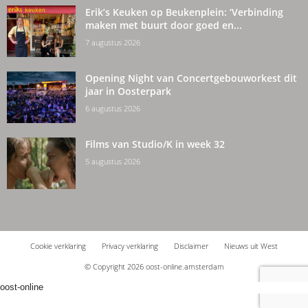
Erik’s Keuken op Beukenplein: ‘Verbinding
maken met buurt door goed en...
7 augustus 2026
Opening Night van Concertgebouworkest dit
jaar in Oosterpark
6 augustus 2026
Films van Studio/K in week 32
5 augustus 2026
Cookie verklaring
Privacy verklaring
Disclaimer
Nieuws uit West
© Copyright 2026 oost-online.amsterdam
oost-online