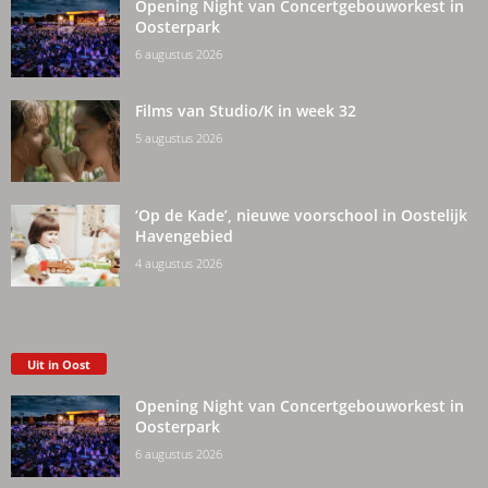
Opening Night van Concertgebouworkest in
Oosterpark
6 augustus 2026
Films van Studio/K in week 32
5 augustus 2026
‘Op de Kade’, nieuwe voorschool in Oostelijk
Havengebied
4 augustus 2026
Uit in Oost
Opening Night van Concertgebouworkest in
Oosterpark
6 augustus 2026