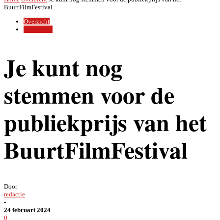
BuurtFilmFestival
Overzicht
Uit In Oost
Je kunt nog
stemmen voor de
publiekprijs van het
BuurtFilmFestival
Door
redactie
-
24 februari 2024
0