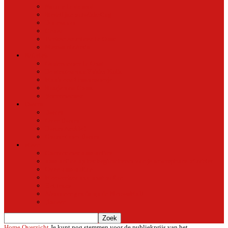
Natuur in de stad
Stedelijke ontwikkeling
Duurzaam
Groen
Parken en tuinen in Oost
Nieuws uit Artis
Rubriek
Ondernemer in Oost
De straten van Fokko Kuik
Maak een Oostommetje
Shotje van Goost
Buurtmensen
Dwars
Dwars
Over Dwars
Dwars Archief
Contact met Dwars
Meer
Contact met oost-online
oost-online op het beginscherm van je smartphone of tablet
Over oost-online
Meewerken aan oost-online
Het team
Abonneer gratis op de NieuwsMail
Doneer
Home
Overzicht
Je kunt nog stemmen voor de publiekprijs van het