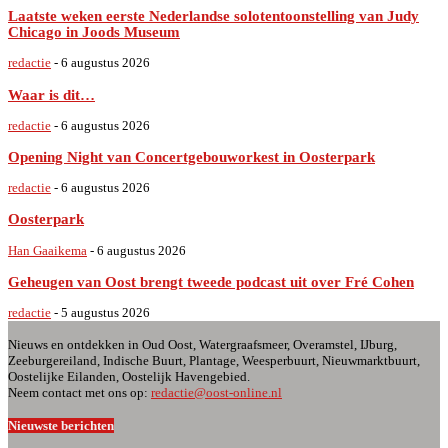
Laatste weken eerste Nederlandse solotentoonstelling van Judy
Chicago in Joods Museum
redactie
-
6 augustus 2026
Waar is dit…
redactie
-
6 augustus 2026
Opening Night van Concertgebouworkest in Oosterpark
redactie
-
6 augustus 2026
Oosterpark
Han Gaaikema
-
6 augustus 2026
Geheugen van Oost brengt tweede podcast uit over Fré Cohen
redactie
-
5 augustus 2026
Nieuws en ontdekken in Oud Oost, Watergraafsmeer, Overamstel, IJburg,
Zeeburgereiland, Indische Buurt, Plantage, Weesperbuurt, Nieuwmarktbuurt,
Oostelijke Eilanden, Oostelijk Havengebied.
Neem contact met ons op:
redactie@oost-online.nl
Nieuwste berichten