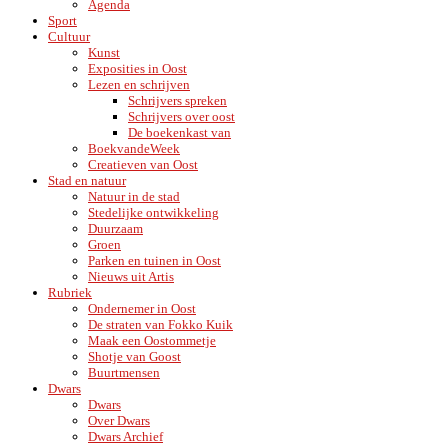
Agenda
Sport
Cultuur
Kunst
Exposities in Oost
Lezen en schrijven
Schrijvers spreken
Schrijvers over oost
De boekenkast van
BoekvandeWeek
Creatieven van Oost
Stad en natuur
Natuur in de stad
Stedelijke ontwikkeling
Duurzaam
Groen
Parken en tuinen in Oost
Nieuws uit Artis
Rubriek
Ondernemer in Oost
De straten van Fokko Kuik
Maak een Oostommetje
Shotje van Goost
Buurtmensen
Dwars
Dwars
Over Dwars
Dwars Archief