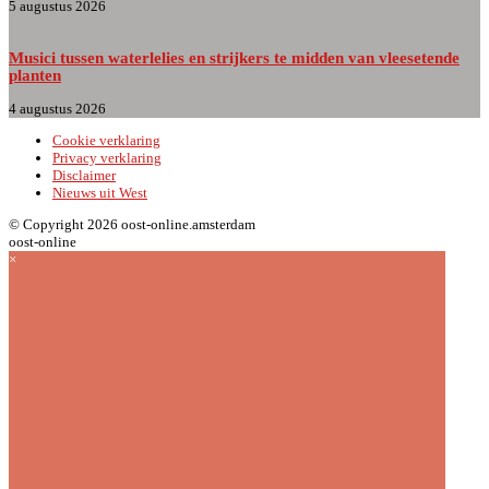
5 augustus 2026
Musici tussen waterlelies en strijkers te midden van vleesetende
planten
4 augustus 2026
Cookie verklaring
Privacy verklaring
Disclaimer
Nieuws uit West
© Copyright 2026 oost-online.amsterdam
oost-online
×