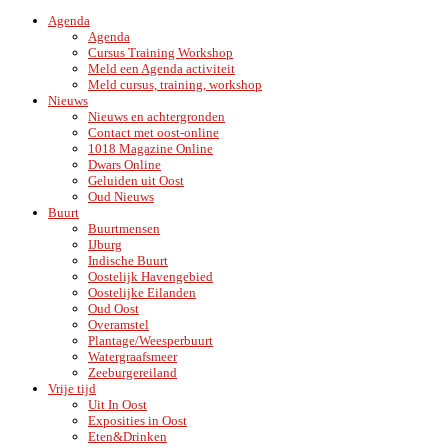
Agenda
Agenda
Cursus Training Workshop
Meld een Agenda activiteit
Meld cursus, training, workshop
Nieuws
Nieuws en achtergronden
Contact met oost-online
1018 Magazine Online
Dwars Online
Geluiden uit Oost
Oud Nieuws
Buurt
Buurtmensen
IJburg
Indische Buurt
Oostelijk Havengebied
Oostelijke Eilanden
Oud Oost
Overamstel
Plantage/Weesperbuurt
Watergraafsmeer
Zeeburgereiland
Vrije tijd
Uit In Oost
Exposities in Oost
Eten&Drinken