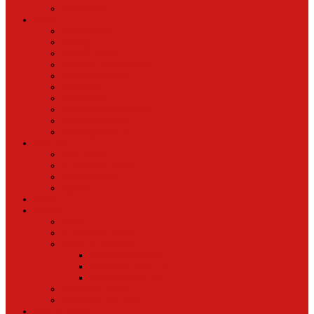
Oud Nieuws
Buurt
Buurtmensen
IJburg
Indische Buurt
Oostelijk Havengebied
Oostelijke Eilanden
Oud Oost
Overamstel
Plantage/Weesperbuurt
Watergraafsmeer
Zeeburgereiland
Vrije tijd
Uit In Oost
Exposities in Oost
Eten&Drinken
Agenda
Sport
Cultuur
Kunst
Exposities in Oost
Lezen en schrijven
Schrijvers spreken
Schrijvers over oost
De boekenkast van
BoekvandeWeek
Creatieven van Oost
Stad en natuur