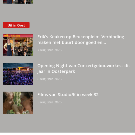
Uit in Oost
Erik’s Keuken op Beukenplein: ‘Verbinding
maken met buurt door goed en...
7 augustus 2026
Opening Night van Concertgebouworkest dit
jaar in Oosterpark
6 augustus 2026
Films van Studio/K in week 32
5 augustus 2026