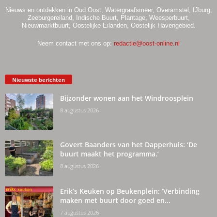
Nieuws en ontdekken in Oud Oost, Watergraafsmeer, Overamstel, IJburg,
Zeeburgereiland, Indische Buurt, Plantage, Weesperbuurt,
Nieuwmarktbuurt, Oostelijke Eilanden, Oostelijk Havengebied.
Neem contact met ons op:
redactie@oost-online.nl
Nieuwste berichten
Bijzonder wonen aan het Windroosplein
8 augustus 2026
Govert Baanders van het Dapperhuis: ‘De
buurt maakt het programma.’
8 augustus 2026
Erik’s Keuken op Beukenplein: ‘Verbinding
maken met buurt door goed en...
7 augustus 2026