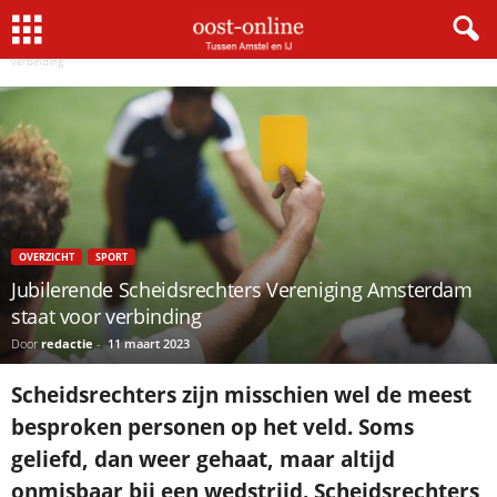
Home
Overzicht
Jubilerende Scheidsrechters Vereniging Amsterdam staat voor
verbinding
OVERZICHT
SPORT
Jubilerende Scheidsrechters Vereniging Amsterdam
staat voor verbinding
Door
redactie
-
11 maart 2023
Scheidsrechters zijn misschien wel de meest
besproken personen op het veld. Soms
geliefd, dan weer gehaat, maar altijd
onmisbaar bij een wedstrijd. Scheidsrechters