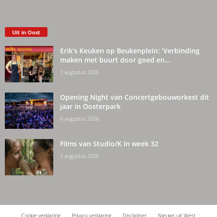
Uit in Oost
Erik’s Keuken op Beukenplein: ‘Verbinding
maken met buurt door goed en...
7 augustus 2026
Opening Night van Concertgebouworkest dit
jaar in Oosterpark
6 augustus 2026
Films van Studio/K in week 32
5 augustus 2026
Cookie verklaring
Privacy verklaring
Disclaimer
Nieuws uit West