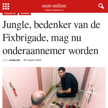
Home
Overzicht
Jungle, bedenker van de Fixbrigade, mag nu onderaannemer worden
OVERZICHT
WONEN
Jungle, bedenker van de
Fixbrigade, mag nu
onderaannemer worden
Door
redactie
-
26 maart 2024