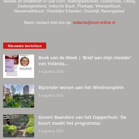
Nieuws en ontdekken in Oud Oost, Watergraafsmeer, Overamstel, IJburg,
Zeeburgereiland, Indische Buurt, Plantage, Weesperbuurt,
Nieuwmarktbuurt, Oostelijke Eilanden, Oostelijk Havengebied.
Neem contact met ons op:
redactie@oost-online.nl
Nieuwste berichten
Boek van de Week | ‘Brief aan mijn moeder’
van Yolanda...
9 augustus 2026
Bijzonder wonen aan het Windroosplein
8 augustus 2026
Govert Baanders van het Dapperhuis: ‘De
buurt maakt het programma.’
8 augustus 2026