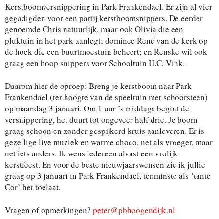
Kerstboomversnippering in Park Frankendael. Er zijn al vier
gegadigden voor een partij kerstboomsnippers. De eerder
genoemde Chris natuurlijk, maar ook Olivia die een
pluktuin in het park aanlegt; dominee René van de kerk op
de hoek die een buurtmoestuin beheert; en Renske wil ook
graag een hoop snippers voor Schooltuin H.C. Vink.
Daarom hier de oproep: Breng je kerstboom naar Park
Frankendael (ter hoogte van de speeltuin met schoorsteen)
op maandag 3 januari. Om 1 uur ’s middags begint de
versnippering, het duurt tot ongeveer half drie. Je boom
graag schoon en zonder gespijkerd kruis aanleveren. Er is
gezellige live muziek en warme choco, net als vroeger, maar
net iets anders. Ik wens iedereen alvast een vrolijk
kerstfeest. En voor de beste nieuwjaarswensen zie ik jullie
graag op 3 januari in Park Frankendael, tenminste als ‘tante
Cor’ het toelaat.
Vragen of opmerkingen?
peter@pbhoogendijk.nl