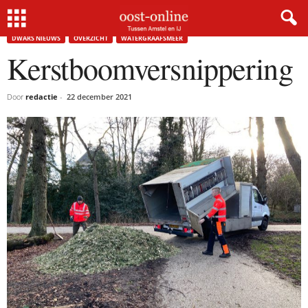
Home
Dwars nieuws
Kerstboomversnippering
DWARS NIEUWS
OVERZICHT
WATERGRAAFSMEER
Kerstboomversnippering
Door
redactie
-
22 december 2021