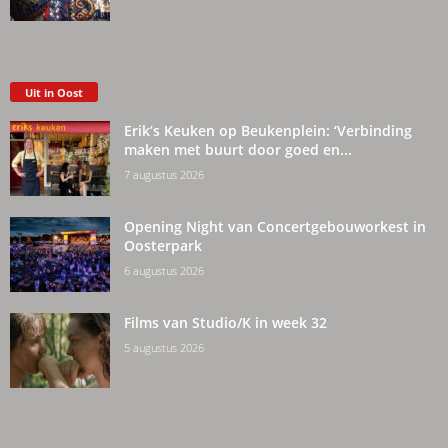
Uit in Oost
Erik’s Keuken op Beukenplein: ‘Verbinding
maken met buurt door goed en...
7 augustus 2026
Opening Night van Concertgebouworkest in
Oosterpark
6 augustus 2026
Films van Studio/K in week 32
5 augustus 2026