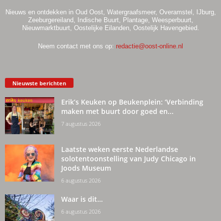
Nieuws en ontdekken in Oud Oost, Watergraafsmeer, Overamstel, IJburg,
Zeeburgereiland, Indische Buurt, Plantage, Weesperbuurt,
Nieuwmarktbuurt, Oostelijke Eilanden, Oostelijk Havengebied.
Neem contact met ons op:
redactie@oost-online.nl
Nieuwste berichten
Erik’s Keuken op Beukenplein: ‘Verbinding
maken met buurt door goed en...
7 augustus 2026
Laatste weken eerste Nederlandse
solotentoonstelling van Judy Chicago in
Joods Museum
6 augustus 2026
Waar is dit…
6 augustus 2026