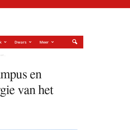
k
Dwars
Meer
an...
Pampus en
gie van het