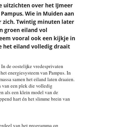
e uitzichten over het IJmeer
d Pampus. Wie in Muiden aan
r zich. Twintig minuten later
n groen eiland vol
neem vooral ook een kijkje in
e het eiland volledig draait
. In de oostelijke vredesprivaten
r het energiesysteem van Pampus. In
massa samen het eiland laten draaien.
 van een plek die volledig
ien als een klein model van de
oppend hart én het slimme brein van
derdeel van het programma op