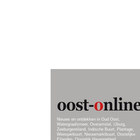
Nieuws en ontdekken in Oud Oost,
Watergraafsmeer, Overamstel, IJburg,
Zeeburgereiland, Indische Buurt, Plantage,
Weesperbuurt, Nieuwmarktbuurt, Oostelijke
Eilanden, Oostelijk Havengebied.