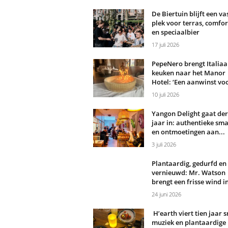
De Biertuin blijft een va
plek voor terras, comfo
en speciaalbier
17 juli 2026
PepeNero brengt Italiaa
keuken naar het Manor
Hotel: ‘Een aanwinst voo
10 juli 2026
Yangon Delight gaat de
jaar in: authentieke sm
en ontmoetingen aan...
3 juli 2026
Plantaardig, gedurfd en
vernieuwd: Mr. Watson
brengt een frisse wind in
24 juni 2026
H’earth viert tien jaar 
muziek en plantaardige