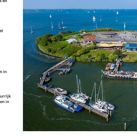
s en
et
n in
urrijk
en in