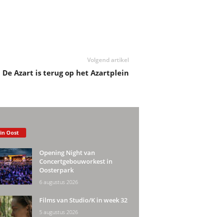
Volgend artikel
De Azart is terug op het Azartplein
 in Oost
Opening Night van
Concertgebouworkest in
Oosterpark
6 augustus 2026
Films van Studio/K in week 32
5 augustus 2026