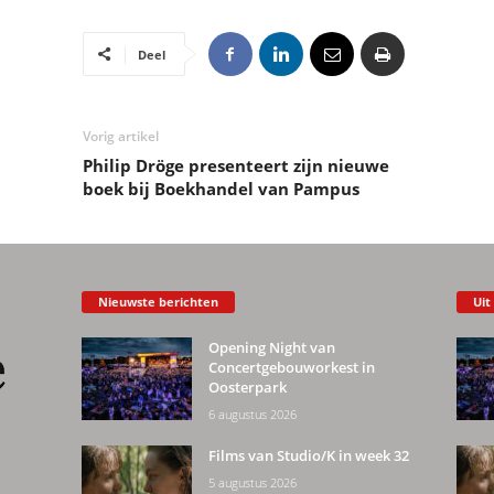
Deel
Vorig artikel
Philip Dröge presenteert zijn nieuwe
boek bij Boekhandel van Pampus
Nieuwste berichten
Uit
Opening Night van
Concertgebouworkest in
Oosterpark
6 augustus 2026
Films van Studio/K in week 32
5 augustus 2026