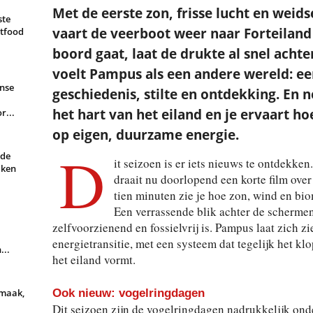
Met de eerste zon, frisse lucht en weids
ste
vaart de veerboot weer naar Forteilan
rtfood
boord gaat, laat de drukte al snel achte
voelt Pampus als een andere wereld: ee
nse
geschiedenis, stilte en ontdekking. En 
het hart van het eiland en je ervaart ho
r...
op eigen, duurzame energie.
D
rde
it seizoen is er iets nieuws te ontdekken
aken
draait nu doorlopend een korte film ove
tien minuten zie je hoe zon, wind en bio
Een verrassende blik achter de schermen
zelfvoorzienend en fossielvrij is. Pampus laat zich z
energietransitie, met een systeem dat tegelijk het kl
...
het eiland vormt.
Ook nieuw: vogelringdagen
smaak,
Dit seizoen zijn de vogelringdagen nadrukkelijk on