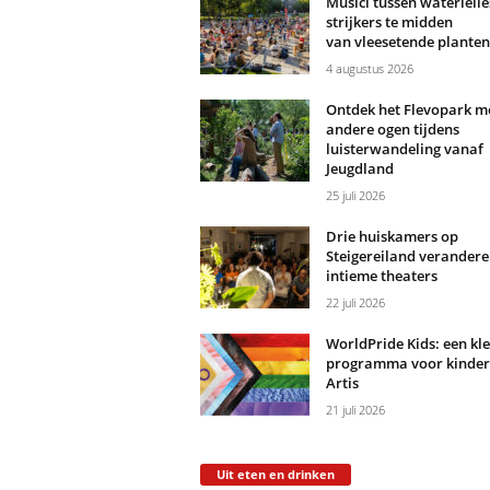
Musici tussen waterlelie
strijkers te midden
van vleesetende planten
4 augustus 2026
Ontdek het Flevopark m
andere ogen tijdens
luisterwandeling vanaf
Jeugdland
25 juli 2026
Drie huiskamers op
Steigereiland verandere
intieme theaters
22 juli 2026
WorldPride Kids: een kle
programma voor kinder
Artis
21 juli 2026
Uit eten en drinken