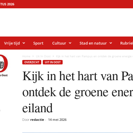
TUS 2026
Vrije tijd
Sport
Cultuur
Stad en natuur
Rubrie
Home
Uit In Oost
Kijk in het hart van Pampus en ontdek de groene energie v
OVERZICHT
UIT IN OOST
Kijk in het hart van 
ontdek de groene ener
eiland
n
Door
redactie
-
14 mei 2026