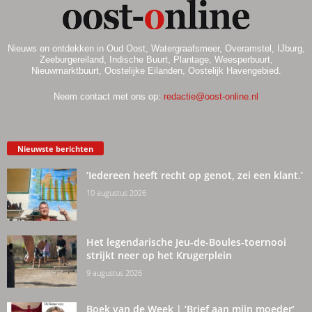
Nieuws en ontdekken in Oud Oost, Watergraafsmeer, Overamstel, IJburg,
Zeeburgereiland, Indische Buurt, Plantage, Weesperbuurt,
Nieuwmarktbuurt, Oostelijke Eilanden, Oostelijk Havengebied.
Neem contact met ons op:
redactie@oost-online.nl
Nieuwste berichten
‘Iedereen heeft recht op genot, zei een klant.’
10 augustus 2026
Het legendarische Jeu-de-Boules-toernooi
strijkt neer op het Krugerplein
9 augustus 2026
Boek van de Week | ‘Brief aan mijn moeder’