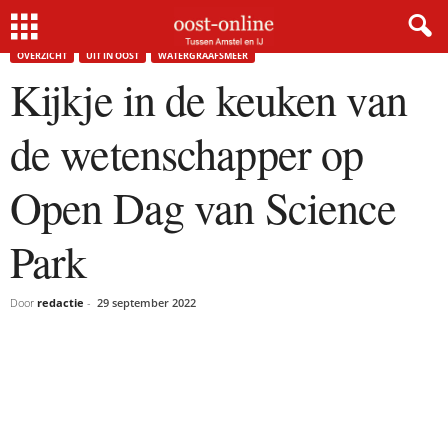
Home
Overzicht
Kijkje in de keuken van de wetenschapper op Open Dag van Science...
OVERZICHT
UIT IN OOST
WATERGRAAFSMEER
Kijkje in de keuken van
de wetenschapper op
Open Dag van Science
Park
Door
redactie
-
29 september 2022