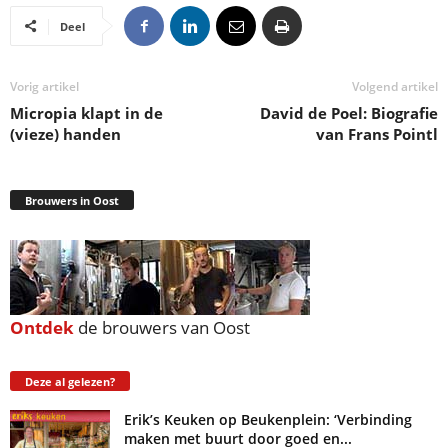
Deel
Vorig artikel
Volgend artikel
Micropia klapt in de
David de Poel: Biografie
(vieze) handen
van Frans Pointl
Brouwers in Oost
Ontdek
de brouwers van Oost
Deze al gelezen?
Erik’s Keuken op Beukenplein: ‘Verbinding
maken met buurt door goed en...