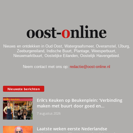
Nieuws en ontdekken in Oud Oost, Watergraafsmeer, Overamstel, IJburg,
Zeeburgereiland, Indische Buurt, Plantage, Weesperbuurt,
Nieuwmarktbuurt, Oostelijke Eilanden, Oostelijk Havengebied.
Neem contact met ons op:
redactie@oost-online.nl
Nieuwste berichten
Erik’s Keuken op Beukenplein: ‘Verbinding
maken met buurt door goed en...
7 augustus 2026
Laatste weken eerste Nederlandse