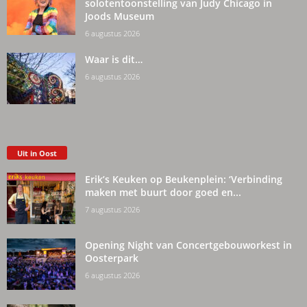
solotentoonstelling van Judy Chicago in
Joods Museum
6 augustus 2026
Waar is dit…
6 augustus 2026
Uit in Oost
Erik’s Keuken op Beukenplein: ‘Verbinding
maken met buurt door goed en...
7 augustus 2026
Opening Night van Concertgebouworkest in
Oosterpark
6 augustus 2026