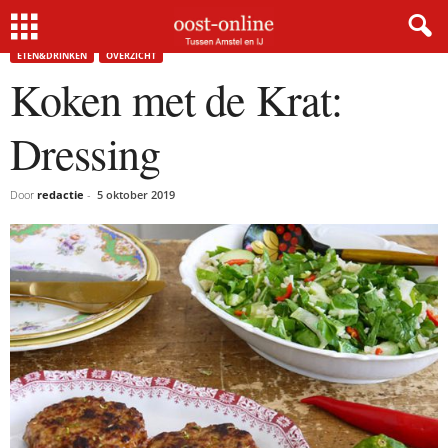
Home
Eten&Drinken
Koken met de Krat: Dressing
ETEN&DRINKEN
OVERZICHT
Koken met de Krat:
Dressing
Door
redactie
-
5 oktober 2019