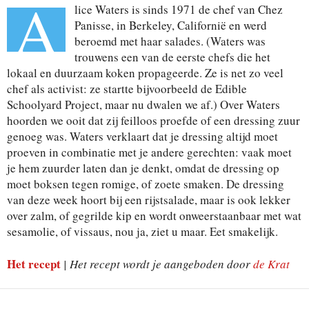
A
lice Waters is sinds 1971 de chef van Chez
Panisse, in Berkeley, Californië en werd
beroemd met haar salades. (Waters was
trouwens een van de eerste chefs die het
lokaal en duurzaam koken propageerde. Ze is net zo veel
chef als activist: ze startte bijvoorbeeld de Edible
Schoolyard Project, maar nu dwalen we af.) Over Waters
hoorden we ooit dat zij feilloos proefde of een dressing zuur
genoeg was. Waters verklaart dat je dressing altijd moet
proeven in combinatie met je andere gerechten: vaak moet
je hem zuurder laten dan je denkt, omdat de dressing op
moet boksen tegen romige, of zoete smaken. De dressing
van deze week hoort bij een rijstsalade, maar is ook lekker
over zalm, of gegrilde kip en wordt onweerstaanbaar met wat
sesamolie, of vissaus, nou ja, ziet u maar. Eet smakelijk.
Het recept
|
Het recept wordt je aangeboden door
de Krat