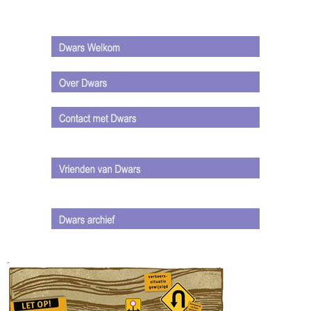
.
.
.