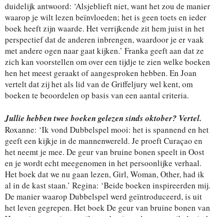
duidelijk antwoord: ‘Alsjeblieft niet, want het zou de manier
waarop je wilt lezen beïnvloeden; het is geen toets en ieder
boek heeft zijn waarde. Het verrijkende zit hem juist in het
perspectief dat de anderen inbrengen, waardoor je er vaak
met andere ogen naar gaat kijken.’ Franka geeft aan dat ze
zich kan voorstellen om over een tijdje te zien welke boeken
hen het meest geraakt of aangesproken hebben. En Joan
vertelt dat zij het als lid van de Griffeljury wel kent, om
boeken te beoordelen op basis van een aantal criteria.
Jullie hebben twee boeken gelezen sinds oktober? Vertel.
Roxanne: ‘Ik vond Dubbelspel mooi: het is spannend en het
geeft een kijkje in de mannenwereld. Je proeft Curaçao en
het neemt je mee. De geur van bruine bonen speelt in Oost
en je wordt echt meegenomen in het persoonlijke verhaal.
Het boek dat we nu gaan lezen, Girl, Woman, Other, had ik
al in de kast staan.’ Regina: ‘Beide boeken inspireerden mij.
De manier waarop Dubbelspel werd geïntroduceerd, is uit
het leven gegrepen. Het boek De geur van bruine bonen van