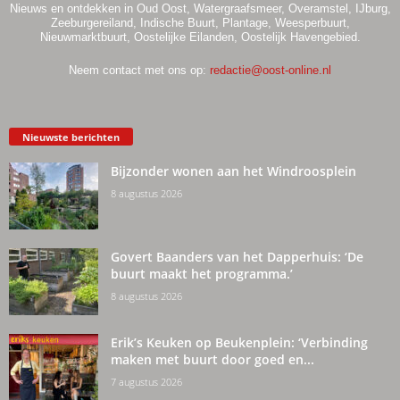
Nieuws en ontdekken in Oud Oost, Watergraafsmeer, Overamstel, IJburg,
Zeeburgereiland, Indische Buurt, Plantage, Weesperbuurt,
Nieuwmarktbuurt, Oostelijke Eilanden, Oostelijk Havengebied.
Neem contact met ons op:
redactie@oost-online.nl
Nieuwste berichten
Bijzonder wonen aan het Windroosplein
8 augustus 2026
Govert Baanders van het Dapperhuis: ‘De
buurt maakt het programma.’
8 augustus 2026
Erik’s Keuken op Beukenplein: ‘Verbinding
maken met buurt door goed en...
7 augustus 2026