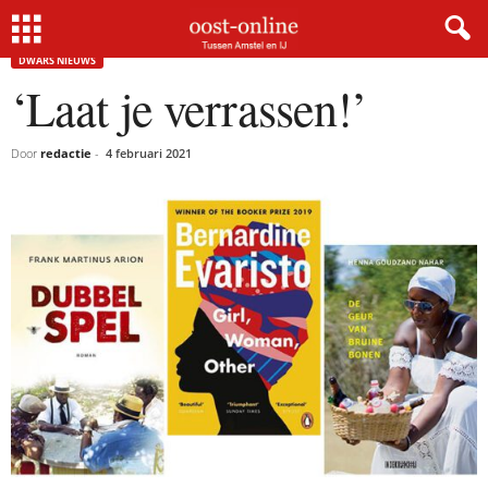
Home
Dwars nieuws
‘Laat je verrassen!’
DWARS NIEUWS
‘Laat je verrassen!’
Door
redactie
-
4 februari 2021