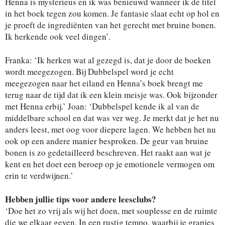
Henna is mysterieus en ik was benieuwd wanneer ik de titel
in het boek tegen zou komen. Je fantasie slaat echt op hol en
je proeft de ingrediënten van het gerecht met bruine bonen.
Ik herkende ook veel dingen’.
Franka: ‘Ik herken wat al gezegd is, dat je door de boeken
wordt meegezogen. Bij Dubbelspel word je echt
meegezogen naar het eiland en Henna’s boek brengt me
terug naar de tijd dat ik een klein meisje was. Ook bijzonder
met Henna erbij.’ Joan: ‘Dubbelspel kende ik al van de
middelbare school en dat was ver weg. Je merkt dat je het nu
anders leest, met oog voor diepere lagen. We hebben het nu
ook op een andere manier besproken. De geur van bruine
bonen is zo gedetailleerd beschreven. Het raakt aan wat je
kent en het doet een beroep op je emotionele vermogen om
erin te verdwijnen.’
Hebben jullie tips voor andere leesclubs?
‘Doe het zo vrij als wij het doen, met souplesse en de ruimte
die we elkaar geven. In een rustig tempo, waarbij je grapjes