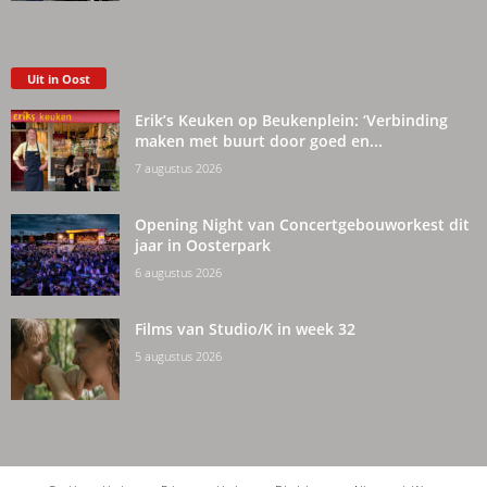
Uit in Oost
Erik’s Keuken op Beukenplein: ‘Verbinding
maken met buurt door goed en...
7 augustus 2026
Opening Night van Concertgebouworkest dit
jaar in Oosterpark
6 augustus 2026
Films van Studio/K in week 32
5 augustus 2026