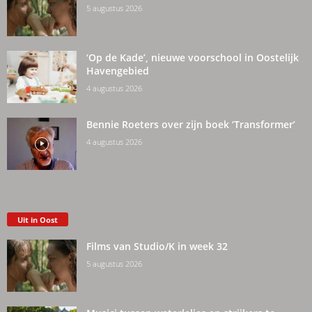
5 augustus 2026
‘Op de Kade’, nieuwe voorschool in Oostelijk
Havengebied
4 augustus 2026
Bennie Roeters over zijn boek ‘Transformer’
4 augustus 2026
Uit in Oost
Films van Studio/K in week 32
5 augustus 2026