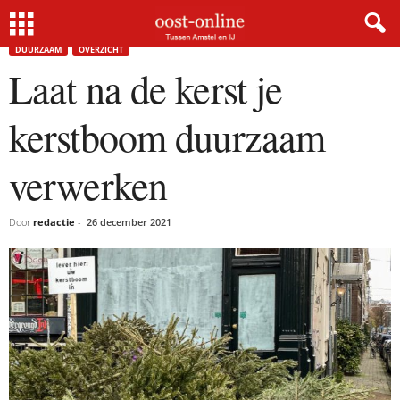
Home
Duurzaam
Laat na de kerst je kerstboom duurzaam verwerken
DUURZAAM
OVERZICHT
Laat na de kerst je
kerstboom duurzaam
verwerken
Door
redactie
-
26 december 2021