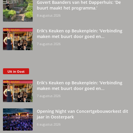
Govert Baanders van het Dapperhuis: ‘De
buurt maakt het programma.’
8 augustus 2026
Erik’s Keuken op Beukenplein: ‘Verbinding
maken met buurt door goed en...
7 augustus 2026
Uit in Oost
Erik’s Keuken op Beukenplein: ‘Verbinding
maken met buurt door goed en...
7 augustus 2026
Opening Night van Concertgebouworkest dit
jaar in Oosterpark
6 augustus 2026