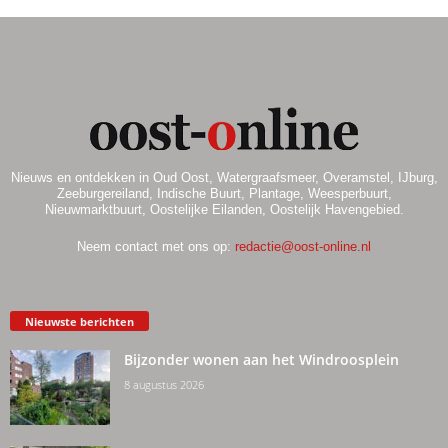
Nieuws en ontdekken in Oud Oost, Watergraafsmeer, Overamstel, IJburg,
Zeeburgereiland, Indische Buurt, Plantage, Weesperbuurt,
Nieuwmarktbuurt, Oostelijke Eilanden, Oostelijk Havengebied.
Neem contact met ons op:
redactie@oost-online.nl
Nieuwste berichten
Bijzonder wonen aan het Windroosplein
8 augustus 2026