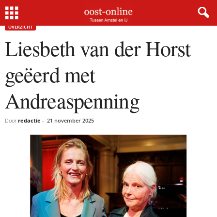
Home
Overzicht
Liesbeth van der Horst geëerd met Andreaspenning
OVERZICHT
Liesbeth van der Horst
geëerd met
Andreaspenning
Door
redactie
-
21 november 2025