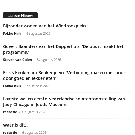
Laatste Nieuws
Bijzonder wonen aan het Windroosplein
Fokko Kuik
-
8 augustus 2026
Govert Baanders van het Dapperhuis: ‘De buurt maakt het
programma.’
Steven van Galen
-
8 augustus 2026
Erik’s Keuken op Beukenplein: ‘Verbinding maken met buurt
door goed en lekker eten’
Fokko Kuik
-
7 augustus 2026
Laatste weken eerste Nederlandse solotentoonstelling van
Judy Chicago in Joods Museum
redactie
-
6 augustus 2026
Waar is dit…
redactie
-
6 augustus 2026