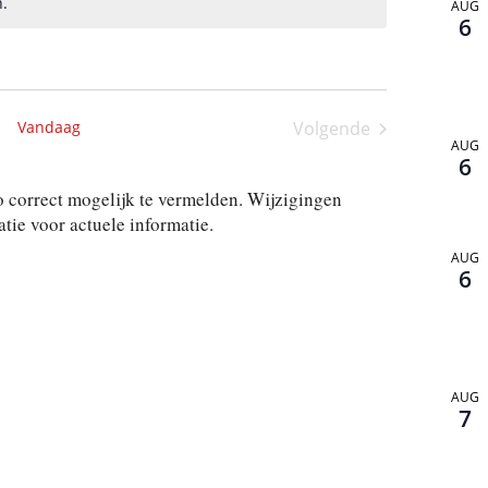
.
AUG
6
Vandaag
Volgende
AUG
Activiteiten
6
 correct mogelijk te vermelden. Wijzigingen
ie voor actuele informatie.
AUG
6
AUG
7