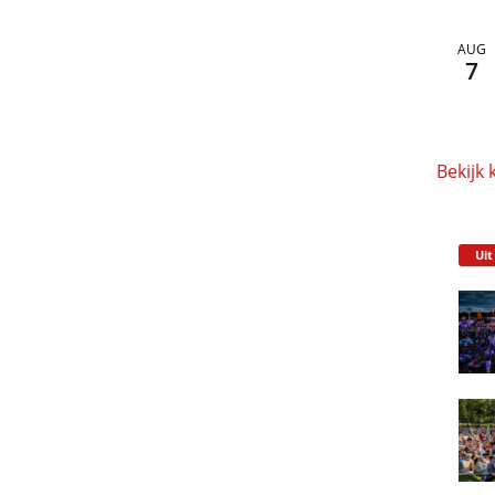
AUG
7
Bekijk 
Uit