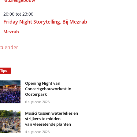
Muziekgebouw
20:00
tot
23:00
Friday Night Storytelling. Bij Mezrab
Mezrab
kalender
 Tips
Opening Night van
Concertgebouworkest in
Oosterpark
6 augustus 2026
Musici tussen waterlelies en
strijkers te midden
van vleesetende planten
4 augustus 2026