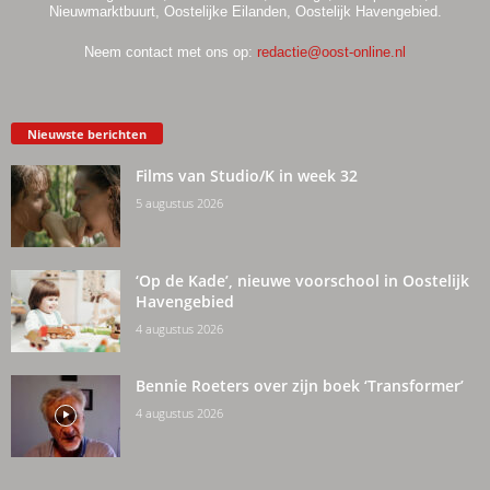
Nieuwmarktbuurt, Oostelijke Eilanden, Oostelijk Havengebied.
Neem contact met ons op:
redactie@oost-online.nl
Nieuwste berichten
Films van Studio/K in week 32
5 augustus 2026
‘Op de Kade’, nieuwe voorschool in Oostelijk
Havengebied
4 augustus 2026
Bennie Roeters over zijn boek ‘Transformer’
4 augustus 2026