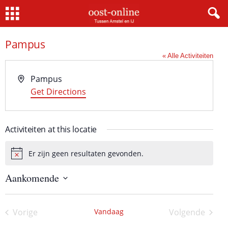
Home
Pampus
« Alle Activiteiten
A
Pampus
d
Get Directions
r
e
Activiteiten at this locatie
s
Er zijn geen resultaten gevonden.
B
e
Aankomende
r
i
S
c
e
h
l
Vorige
Vandaag
Volgende
e
t
Activiteiten
Activiteite
c