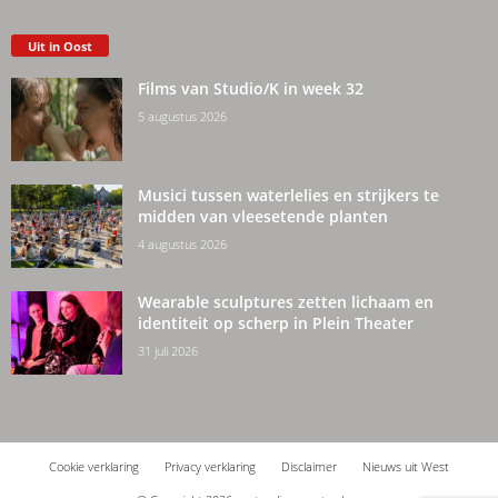
Uit in Oost
Films van Studio/K in week 32
5 augustus 2026
Musici tussen waterlelies en strijkers te
midden van vleesetende planten
4 augustus 2026
Wearable sculptures zetten lichaam en
identiteit op scherp in Plein Theater
31 juli 2026
Cookie verklaring
Privacy verklaring
Disclaimer
Nieuws uit West