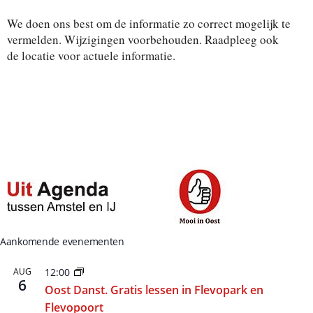
t
e
We doen ons best om de informatie zo correct mogelijk te
e
r
vermelden. Wijzigingen voorbehouden. Raadpleeg ook
e
de locatie voor actuele informatie.
e
n
d
a
t
u
m
.
Aankomende evenementen
AUG
12:00
6
Oost Danst. Gratis lessen in Flevopark en
Flevopoort