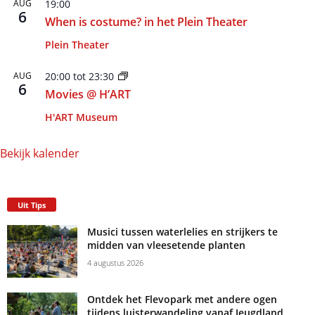
AUG
19:00
6
When is costume? in het Plein Theater
Plein Theater
AUG
20:00
tot
23:30
6
Movies @ H’ART
H'ART Museum
Bekijk kalender
Uit Tips
Musici tussen waterlelies en strijkers te
midden van vleesetende planten
4 augustus 2026
Ontdek het Flevopark met andere ogen
tijdens luisterwandeling vanaf Jeugdland