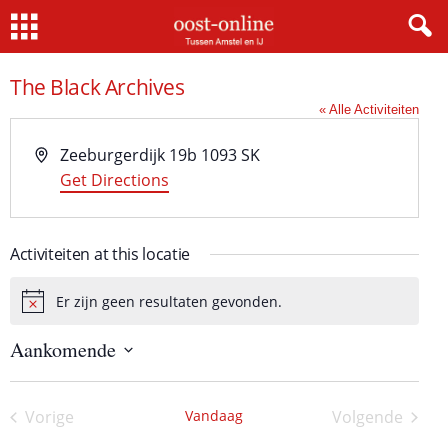
Home
The Black Archives
« Alle Activiteiten
A
Zeeburgerdijk 19b
1093 SK
d
Get Directions
r
e
Activiteiten at this locatie
s
Er zijn geen resultaten gevonden.
B
e
Aankomende
r
i
S
c
e
h
l
Vorige
Vandaag
Volgende
e
t
Activiteiten
Activiteite
c