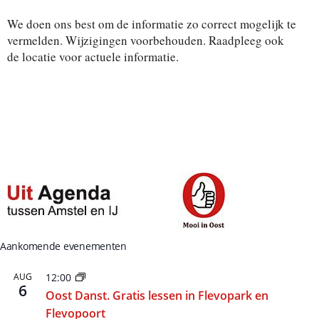
t
e
We doen ons best om de informatie zo correct mogelijk te
e
r
vermelden. Wijzigingen voorbehouden. Raadpleeg ook
e
de locatie voor actuele informatie.
e
n
d
a
t
u
m
.
Aankomende evenementen
AUG
12:00
6
Oost Danst. Gratis lessen in Flevopark en
Flevopoort