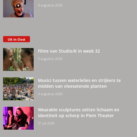
4 augustus 2026
Uit in Oost
Films van Studio/K in week 32
5 augustus 2026
Musici tussen waterlelies en strijkers te
midden van vleesetende planten
4 augustus 2026
Wearable sculptures zetten lichaam en
identiteit op scherp in Plein Theater
31 juli 2026