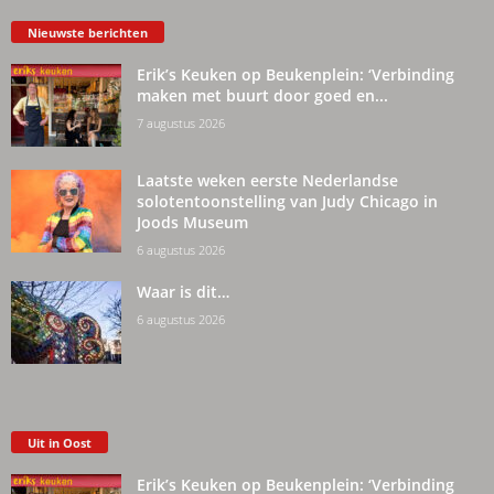
Nieuwste berichten
Erik’s Keuken op Beukenplein: ‘Verbinding
maken met buurt door goed en...
7 augustus 2026
Laatste weken eerste Nederlandse
solotentoonstelling van Judy Chicago in
Joods Museum
6 augustus 2026
Waar is dit…
6 augustus 2026
Uit in Oost
Erik’s Keuken op Beukenplein: ‘Verbinding