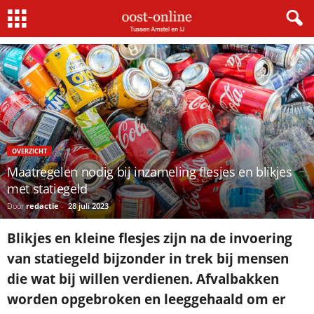
Home
Overzicht
Maatregelen nodig bij inzameling flesjes en blikjes met statiegeld
OVERZICHT
Maatregelen nodig bij inzameling flesjes en blikjes
met statiegeld
Door
redactie
-
28 juli 2023
Blikjes en kleine flesjes zijn na de invoering
van statiegeld bijzonder in trek bij mensen
die wat bij willen verdienen. Afvalbakken
worden opgebroken en leeggehaald om er