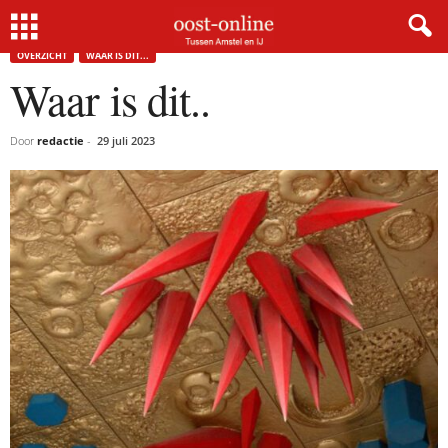
Home
Overzicht
Waar is dit..
OVERZICHT
WAAR IS DIT...
Waar is dit..
Door
redactie
-
29 juli 2023