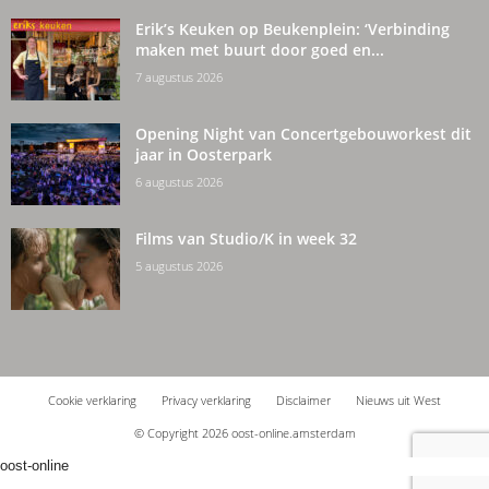
Erik’s Keuken op Beukenplein: ‘Verbinding
maken met buurt door goed en...
7 augustus 2026
Opening Night van Concertgebouworkest dit
jaar in Oosterpark
6 augustus 2026
Films van Studio/K in week 32
5 augustus 2026
Cookie verklaring
Privacy verklaring
Disclaimer
Nieuws uit West
© Copyright 2026 oost-online.amsterdam
oost-online