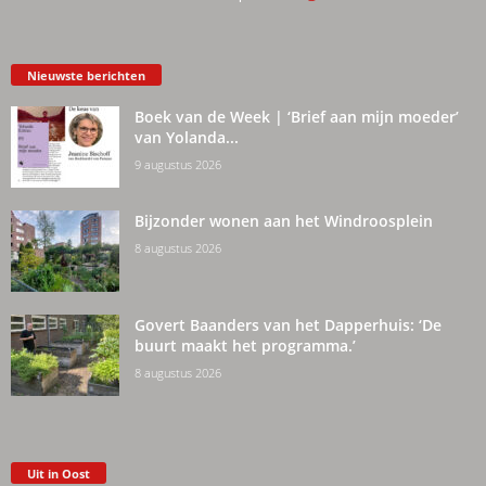
Nieuwste berichten
Boek van de Week | ‘Brief aan mijn moeder’
van Yolanda...
9 augustus 2026
Bijzonder wonen aan het Windroosplein
8 augustus 2026
Govert Baanders van het Dapperhuis: ‘De
buurt maakt het programma.’
8 augustus 2026
Uit in Oost