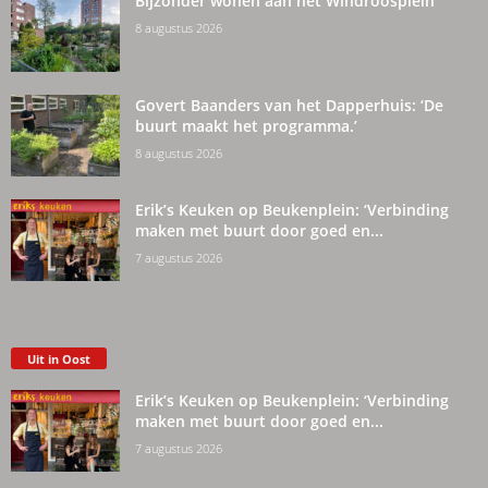
Bijzonder wonen aan het Windroosplein
8 augustus 2026
Govert Baanders van het Dapperhuis: ‘De
buurt maakt het programma.’
8 augustus 2026
Erik’s Keuken op Beukenplein: ‘Verbinding
maken met buurt door goed en...
7 augustus 2026
Uit in Oost
Erik’s Keuken op Beukenplein: ‘Verbinding
maken met buurt door goed en...
7 augustus 2026