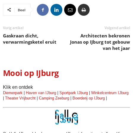
Deel
Vorig artikel
Volgend artikel
Gaskraan dicht,
Architecten bekronen
verwarmingsketel eruit
Jonas op IJburg tot gebouw
van het jaar
Mooi op IJburg
Klik en ontdek
Diemerpark
|
Haven van IJburg
|
Sportpark IJburg
|
Winkelcentrum IJburg
|
Theater Vrijburcht
|
Camping Zeeburg
|
Boerderij op IJburg
|