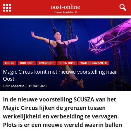
Home
IJburg
Magic Circus komt met nieuwe voorstelling naar Oost
IJBURG
OUD OOST
OVERZICHT
UIT IN OOST
WATERGRAAFSMEER
Magic Circus komt met nieuwe voorstelling naar
Oost
Door
redactie
-
11 mei 2023
In de nieuwe voorstelling SCUSZA van het
Magic Circus lijken de grenzen tussen
werkelijkheid en verbeelding te vervagen.
Plots is er een nieuwe wereld waarin ballen