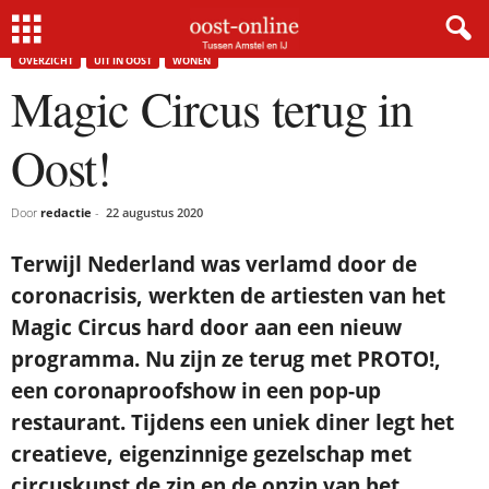
Home
Overzicht
Magic Circus terug in Oost!
OVERZICHT
UIT IN OOST
WONEN
Magic Circus terug in
Oost!
Door
redactie
-
22 augustus 2020
Terwijl Nederland was verlamd door de
coronacrisis, werkten de artiesten van het
Magic Circus hard door aan een nieuw
programma. Nu zijn ze terug met PROTO!,
een coronaproofshow in een pop-up
restaurant. Tijdens een uniek diner legt het
creatieve, eigenzinnige gezelschap met
circuskunst de zin en de onzin van het