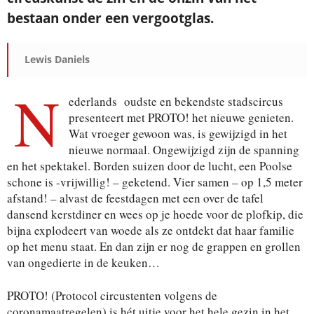
bestaan onder een vergootglas.
Lewis Daniels
N
ederlands oudste en bekendste stadscircus
presenteert met PROTO! het nieuwe genieten.
Wat vroeger gewoon was, is gewijzigd in het
nieuwe normaal. Ongewijzigd zijn de spanning
en het spektakel. Borden suizen door de lucht, een Poolse
schone is -vrijwillig! – geketend. Vier samen – op 1,5 meter
afstand! – alvast de feestdagen met een over de tafel
dansend kerstdiner en wees op je hoede voor de plofkip, die
bijna explodeert van woede als ze ontdekt dat haar familie
op het menu staat. En dan zijn er nog de grappen en grollen
van ongedierte in de keuken…
PROTO! (Protocol circustenten volgens de
coronamaatregelen) is hét uitje voor het hele gezin in het