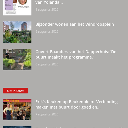
van Yolanda...
9 augustus 2026
Bijzonder wonen aan het Windroosplein
8 augustus 2026
Govert Baanders van het Dapperhuis: ‘De
buurt maakt het programma.’
8 augustus 2026
Uit in Oost
Erik’s Keuken op Beukenplein: ‘Verbinding
maken met buurt door goed en...
7 augustus 2026