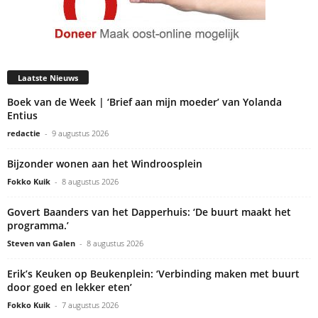
Laatste Nieuws
Boek van de Week | ‘Brief aan mijn moeder’ van Yolanda
Entius
redactie
-
9 augustus 2026
Bijzonder wonen aan het Windroosplein
Fokko Kuik
-
8 augustus 2026
Govert Baanders van het Dapperhuis: ‘De buurt maakt het
programma.’
Steven van Galen
-
8 augustus 2026
Erik’s Keuken op Beukenplein: ‘Verbinding maken met buurt
door goed en lekker eten’
Fokko Kuik
-
7 augustus 2026