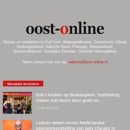
Nieuws en ontdekken in Oud Oost, Watergraafsmeer, Overamstel, IJburg,
Zeeburgereiland, Indische Buurt, Plantage, Weesperbuurt,
Nieuwmarktbuurt, Oostelijke Eilanden, Oostelijk Havengebied.
Neem contact met ons op:
redactie@oost-online.nl
Nieuwste berichten
Erik’s Keuken op Beukenplein: ‘Verbinding
maken met buurt door goed en...
7 augustus 2026
Laatste weken eerste Nederlandse
solotentoonstelling van Judy Chicago in