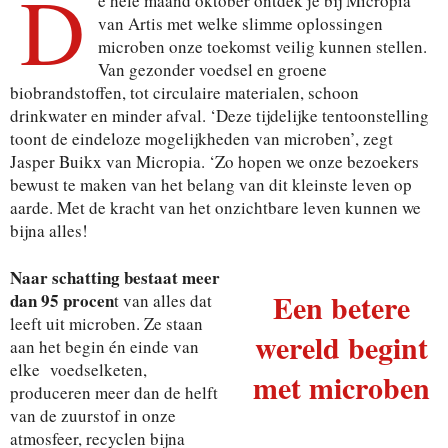
D
e hele maand oktober ontdek je bij Micropia
van Artis met welke slimme oplossingen
microben onze toekomst veilig kunnen stellen.
Van gezonder voedsel en groene
biobrandstoffen, tot circulaire materialen, schoon
drinkwater en minder afval. ‘Deze tijdelijke tentoonstelling
toont de eindeloze mogelijkheden van microben’, zegt
Jasper Buikx van Micropia. ‘Zo hopen we onze bezoekers
bewust te maken van het belang van dit kleinste leven op
aarde. Met de kracht van het onzichtbare leven kunnen we
bijna alles!
Naar schatting bestaat meer
Een betere
dan 95 procen
t van alles dat
leeft uit microben. Ze staan
wereld begint
aan het begin én einde van
elke voedselketen,
met microben
produceren meer dan de helft
van de zuurstof in onze
atmosfeer, recyclen bijna