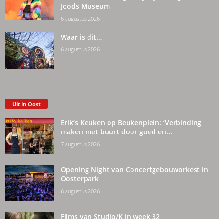
Joods Museum
6 augustus 2026
Waar is dit…
6 augustus 2026
Uit in Oost
Erik’s Keuken op Beukenplein: ‘Verbinding
maken met buurt door goed en...
7 augustus 2026
Opening Night van Concertgebouworkest in
Oosterpark
6 augustus 2026
Films van Studio/K in week 32