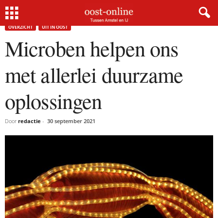
Home
Overzicht
Microben helpen ons met allerlei duurzame oplossingen
OVERZICHT
UIT IN OOST
Microben helpen ons
met allerlei duurzame
oplossingen
Door
redactie
-
30 september 2021