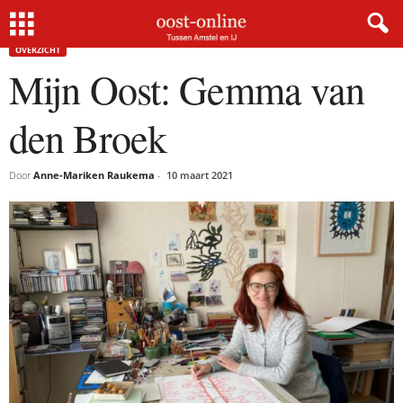
Home
Overzicht
Mijn Oost: Gemma van den Broek
×
OVERZICHT
Mijn Oost: Gemma van
Gratis NieuwsMail
den Broek
VOORNAAM
Door
Anne-Mariken Raukema
-
10 maart 2021
E-MAIL
Postcode
Met de inschrijving accepteer ik de
privacyverklaring.