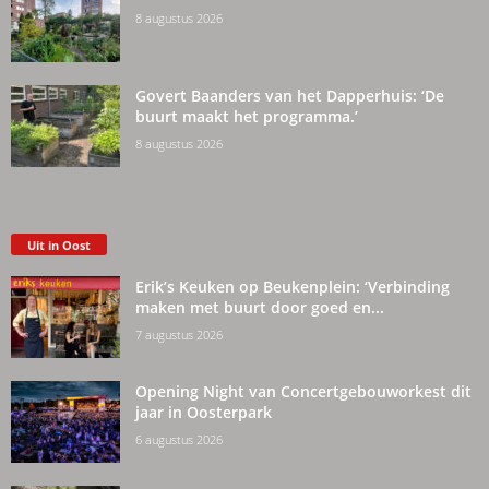
8 augustus 2026
Govert Baanders van het Dapperhuis: ‘De
buurt maakt het programma.’
8 augustus 2026
Uit in Oost
Erik’s Keuken op Beukenplein: ‘Verbinding
maken met buurt door goed en...
7 augustus 2026
Opening Night van Concertgebouworkest dit
jaar in Oosterpark
6 augustus 2026