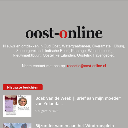
Nieuws en ontdekken in Oud Oost, Watergraafsmeer, Overamstel, IJburg,
Zeeburgereiland, Indische Buurt, Plantage, Weesperbuurt,
Nieuwmarktbuurt, Oostelijke Eilanden, Oostelijk Havengebied.
Neem contact met ons op:
redactie@oost-online.nl
Nieuwste berichten
Boek van de Week | ‘Brief aan mijn moeder’
van Yolanda...
9 augustus 2026
Bijzonder wonen aan het Windroosplein