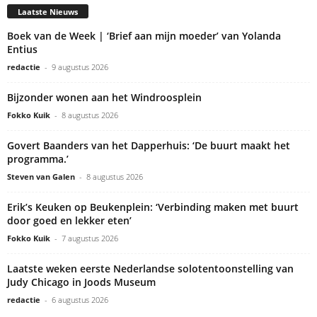
Laatste Nieuws
Boek van de Week | ‘Brief aan mijn moeder’ van Yolanda
Entius
redactie
-
9 augustus 2026
Bijzonder wonen aan het Windroosplein
Fokko Kuik
-
8 augustus 2026
Govert Baanders van het Dapperhuis: ‘De buurt maakt het
programma.’
Steven van Galen
-
8 augustus 2026
Erik’s Keuken op Beukenplein: ‘Verbinding maken met buurt
door goed en lekker eten’
Fokko Kuik
-
7 augustus 2026
Laatste weken eerste Nederlandse solotentoonstelling van
Judy Chicago in Joods Museum
redactie
-
6 augustus 2026