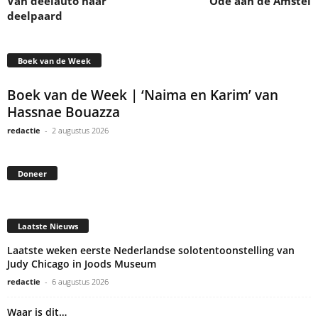
Van deelauto naar
Ode aan de Amstel
deelpaard
Boek van de Week
Boek van de Week | ‘Naima en Karim’ van
Hassnae Bouazza
redactie
-
2 augustus 2026
Doneer
Laatste Nieuws
Laatste weken eerste Nederlandse solotentoonstelling van
Judy Chicago in Joods Museum
redactie
-
6 augustus 2026
Waar is dit…