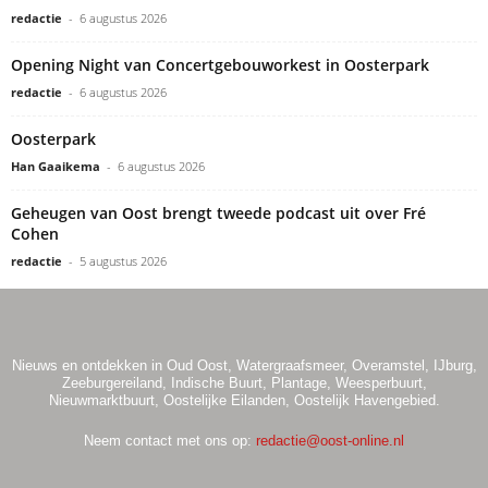
redactie
-
6 augustus 2026
Opening Night van Concertgebouworkest in Oosterpark
redactie
-
6 augustus 2026
Oosterpark
Han Gaaikema
-
6 augustus 2026
Geheugen van Oost brengt tweede podcast uit over Fré
Cohen
redactie
-
5 augustus 2026
Nieuws en ontdekken in Oud Oost, Watergraafsmeer, Overamstel, IJburg,
Zeeburgereiland, Indische Buurt, Plantage, Weesperbuurt,
Nieuwmarktbuurt, Oostelijke Eilanden, Oostelijk Havengebied.
Neem contact met ons op:
redactie@oost-online.nl