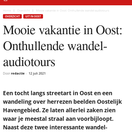
Home
Overzicht
Mooie vakantie in Oost: Onthullende wandel-audiotours
OVERZICHT
UIT IN OOST
Mooie vakantie in Oost:
Onthullende wandel-
audiotours
Door
redactie
-
12 juli 2021
Een tocht langs streetart in Oost en een
wandeling over herrezen beelden Oostelijk
Havengebied. Ze laten allerlei zaken zien
waar je meestal straal aan voorbijloopt.
Naast deze twee interessante wandel-